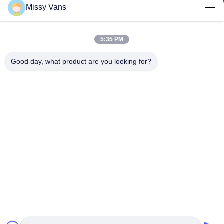
Missy Vans
Notre adresse
Adresse de l'entreprise
5:35 PM
N° 8028, centre industriel Jincheng, rue Lixin Sud, rue Fuyong,
district de Baoan, Shenzhen, RPC
Good day, what product are you looking for?
Adresse de l'usine
N° 1010, rue Qiaohe Sud, Qiaotou, Fuyong, district de Bao'an,
Shenzhen, RPC
Tél
+86-185-7643-6547
Chine Bonne qualité Pièces de moteur japonaises Fournisseur.
Copyright © -2026 SHENZHEN TWOO AUTO INDUSTRIAL LTD .
Tous droits réservés.