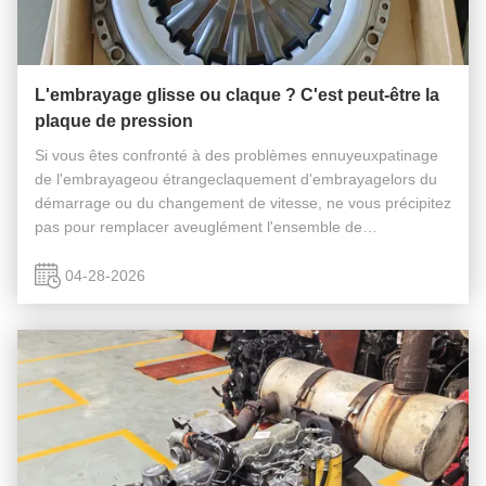
L'embrayage glisse ou claque ? C'est peut-être la
plaque de pression
Si vous êtes confronté à des problèmes ennuyeuxpatinage
de l'embrayageou étrangeclaquement d'embrayagelors du
démarrage ou du changement de vitesse, ne vous précipitez
pas pour remplacer aveuglément l'ensemble de
l'embrayage. Dans la plupart des véhicules à transmission
manuelle, la cause première r...
04-28-2026