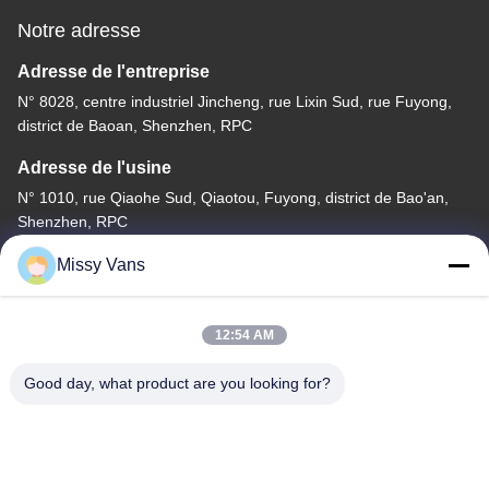
Notre adresse
Adresse de l'entreprise
N° 8028, centre industriel Jincheng, rue Lixin Sud, rue Fuyong,
district de Baoan, Shenzhen, RPC
Adresse de l'usine
N° 1010, rue Qiaohe Sud, Qiaotou, Fuyong, district de Bao'an,
Shenzhen, RPC
Tél
Missy Vans
+86-185-7643-6547
12:54 AM
Good day, what product are you looking for?
Chine Bonne qualité Pièces de moteur japonaises Fournisseur.
Copyright © -2026 SHENZHEN TWOO AUTO INDUSTRIAL LTD .
Tous droits réservés.