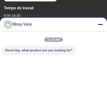
Temps de travail
9:00-18:30
Missy Vans
Notre adresse
Adresse de l'entreprise
11:22 AM
N° 8028, centre industriel Jincheng, rue Lixin Sud, rue Fuyong,
district de Baoan, Shenzhen, RPC
Good day, what product are you looking for?
Adresse de l'usine
N° 1010, rue Qiaohe Sud, Qiaotou, Fuyong, district de Bao'an,
Shenzhen, RPC
Tél
+86-185-7643-6547