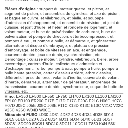
Pièces d'origine
: support du moteur quatre, et piston, et
segment de piston, et ensembles de cylindres, et axe de piston,
et bague en cuivre, et vilebrequin, et bielle, et soupape
d'admission d'échappement, et ensemble de révision, et joint de
culasse, et joint d'huile, et heter, et rondelle de logement, et
volant moteur, et buse de pulvérisation de carburant, buse de
pulvérisation et pompe de direction, et turbocompresseur, et
pompes à eau, et pompe à huile, et démarreur, et générateur,
alternateur et disque d'embrayage, et plateau de pression
d'embrayage, et boîte de vitesses un axe, et engrenage,
couronne dentée, jeux de dents, synchronisation, etc.
Démontage : culasse moteur, cylindre, vilebrequin, bielle, arbre
excentrique, carters d'huile, collecteurs d'admission et
d'échappement, Turbo, pompe à eau, pompe à huile, pompe à
huile haute pression, carter d'essieu arrière, arbre d'essieu,
différentiel, prise de force, volants d'inertie, couvercle de volant
d'inertie, démarreur, alternateur de générateur, engrenage de
transmission, couronne dentée, synchroniseur, coque de boîte de
vitesses, etc.
Hino
: EF350 EF500 EF550 EF750 EH700 EK100 EL100 EM100
EP100 ER100 ER200 F17E F17D F17C F20C F21C H06C H07C
H07D J05C J05E J08C J08E P11C K13D K13C E13C V21C V22C
V25C V26C W04D W06E.
Mitsubishi FUSO
:4D30 4D31 4D32 4D33 4D34 4D35 6D14
6D15 6D16 6D20 6D22 6D24 6D31 6D34 6D40 6DB1 6DS7
8DC81 8DC90 8DC91 8DC10 8DC11 10DC11 T850 K4N S6K