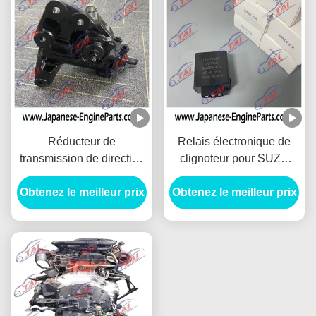
Réducteur de
Relais électronique de
transmission de direction
clignoteur pour SUZU
assistée de 898110220
FSR FRR FTR 96 FVR
Isuzu Engine Spare Parts
Obtenez le meilleur prix
Obtenez le meilleur prix
FVZ CXZ 066500-3720
Hydraulic
1-83470060-0