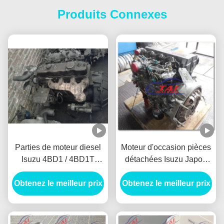
Produits Connexes
Parties de moteur diesel
Moteur d'occasion pièces
Isuzu 4BD1 / 4BD1T
détachées Isuzu Japon
usagées, assemblage de
Original 4hf1 4he1 4hk1
Obtenez le meilleur prix
moteur diesel 4JB1 /
Obtenez le meilleur prix
4hg1 4jb1 4ja1 Moteur
4JB1T