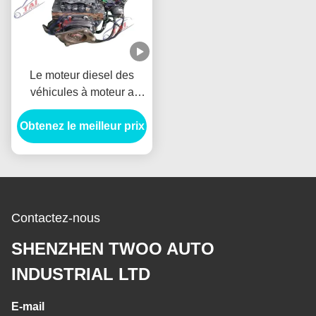
Le moteur diesel des
véhicules à moteur a
utilisé le moteur 6HL1T
Obtenez le meilleur prix
complet avec la boîte de
vitesse pour Isuzu
Forward
Contactez-nous
SHENZHEN TWOO AUTO
INDUSTRIAL LTD
E-mail