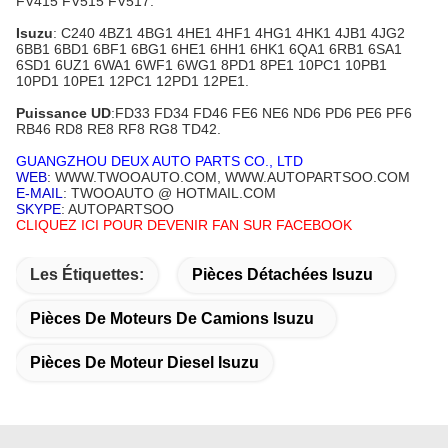
FV415 FV515 FV517.
Isuzu
: C240 4BZ1 4BG1 4HE1 4HF1 4HG1 4HK1 4JB1 4JG2
6BB1 6BD1 6BF1 6BG1 6HE1 6HH1 6HK1 6QA1 6RB1 6SA1
6SD1 6UZ1 6WA1 6WF1 6WG1 8PD1 8PE1 10PC1 10PB1
10PD1 10PE1 12PC1 12PD1 12PE1.
Puissance UD
:FD33 FD34 FD46 FE6 NE6 ND6 PD6 PE6 PF6
RB46 RD8 RE8 RF8 RG8 TD42.
GUANGZHOU DEUX AUTO PARTS CO., LTD
WEB
: WWW.TWOOAUTO.COM, WWW.AUTOPARTSOO.COM
E-MAIL
: TWOOAUTO @ HOTMAIL.COM
SKYPE
: AUTOPARTSOO
CLIQUEZ ICI POUR DEVENIR FAN SUR FACEBOOK
Les Étiquettes:
Pièces Détachées Isuzu
Pièces De Moteurs De Camions Isuzu
Pièces De Moteur Diesel Isuzu