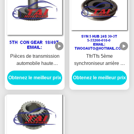
Pièces de transmission
Tfr/Tfs 5ème
automobile haute
synchroniseur arrière 5-
performance 18s / 49t
33260-010-0 pour Isuzu
Obtenez le meilleur prix
Pour Isuzu New Tfr
Obtenez le meilleur prix
4ja1
Pickup