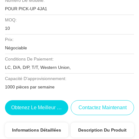
Numéro De Modèle:
POUR PICK-UP 4JA1
MOQ:
10
Prix:
Négociable
Conditions De Paiement:
LC, D/A, D/P, T/T, Western Union,
Capacité D'approvisionnement:
1000 pièces par semaine
Obtenez Le Meilleur Prix
Contactez Maintenant
Informations Détaillées
Description Du Produit