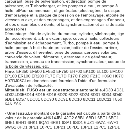
carburant, buse de pulvérisation, et direction pompe de
puissance, et Turbocharger, et les pompes à eau, et pompe à
huile, et
Pour commencer.
, et générateur,
électrogène
, le disque
d'embrayage et la plaque de pression de l'embrayage, et
boîte de
vitesses
un axe, et des engrenages, et des engrenages d'anneau,
et des ensembles de dents, et la synchronisation et ainsi de suite
accessoires.
Démontage: tête de cylindre du moteur, cylindre, vilebrequin, tige
de raccordement, arbre excentrique, cuves à huile, collecteurs
d'admission et d'échappement, Turbo, pompe à eau, pompe à
huile, pompe à huile haute pression,boîtier de l'essieu arrière,
arbre d'essieu, différentiel, prise de puissance
roues volantes
,
couvercle de volant, démarreur, alternateur de générateur,
transmission, anneau de transmission, synchronisateur, coque de
la boîte de vitesses, etc.
Hino
: EF350 EF500 EF550 EF750 EH700 EK100 EL100 EM100
EP100 ER100 ER200 F17E F17D F17C F20C F21C H06C H07C
H07D
J05C
Les données sont fournies à l'aide d'un formulaire
d'évaluation de l'efficacité.
Mitsubishi FUSO est un constructeur automobile.
4D30 4D31
4D32
4D35
6D14 6D15 6D16 6D20 6D22 6D24 6D31 6D34 6D40
6DB1 6DS7 8DC81 8DC90 8DC91 8DC10 8DC11 10DC11 T850
K4N S6K
.
- Une Isuzu.
Le montant de la garantie est calculé à partir de la
valeur de la garantie.
4HK1
4JB1 4JG2 6BB1 6BD1 6BF1 6BG1
6HE1 6HH1 6HK1 6QA1 6RB1 6SA1 6SD1 6UZ1 6WA1 6WF1
6WG1 8PD1 8PE1 10PC1 10PB1 10PD1 10PE1 12PC1 12PD1