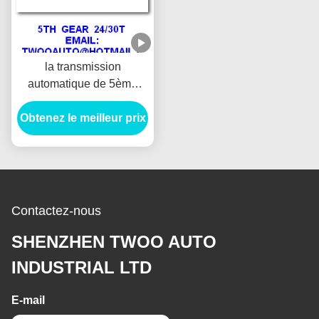
la transmission
automatique de 5ème
vitesses partie 24t/30t
Obtenez le meilleur prix
pour la nouvelle haute
performance de collecte
de Tfr
Contactez-nous
SHENZHEN TWOO AUTO
INDUSTRIAL LTD
E-mail