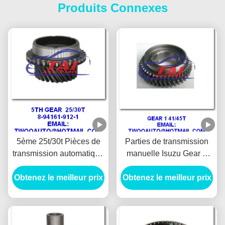
Produits Connexes
5ème 25t/30t Pièces de
Parties de transmission
transmission automatique
manuelle Isuzu Gear 1
pour Isuzu 4ja1 Pickup
41/45t 4ja1 Pickup
Obtenez le meilleur prix
Panther 87 " 90 " 8-
Obtenez le meilleur prix
Panther Tfr 90 "
94161-912-1 haute
performance