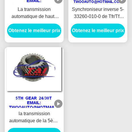
La transmission
Synchroniseur inverse 5-
automatique de haute
33260-010-0 de Tfr/Tfs
performance partie
5ème véritable pour la
Obtenez le meilleur prix
18s/49t pour la nouvelle
Obtenez le meilleur prix
collecte d'Isuzu 4ja1
Tfr collecte d'Isuzu
la transmission
automatique de la 5ème
vitesse partie 24t/30t pour