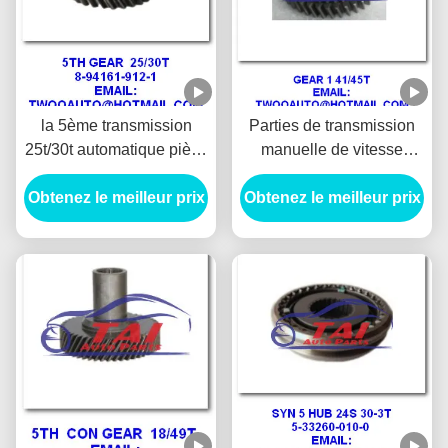
la 5ème transmission
Parties de transmission
25t/30t automatique pièce
manuelle de vitesse
pour la panthère de
d'Isuzu panthère Tfr 90"
Obtenez le meilleur prix
collecte d'Isuzu 4ja1 87"
de collecte de 41/45t 4ja1
Obtenez le meilleur prix
90" la représentation 8-
94161-912-1high