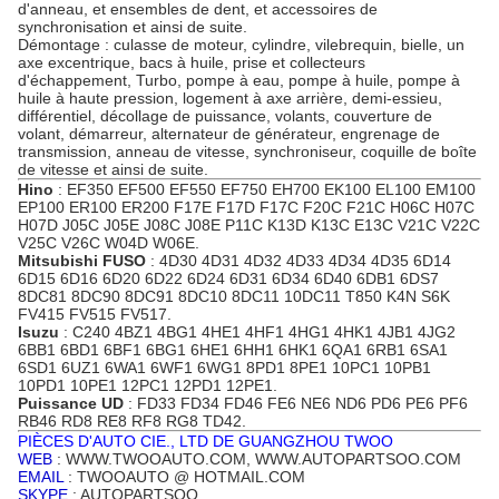
d'anneau, et ensembles de dent, et accessoires de
synchronisation et ainsi de suite.
Démontage : culasse de moteur, cylindre, vilebrequin, bielle, un
axe excentrique, bacs à huile, prise et collecteurs
d'échappement, Turbo, pompe à eau, pompe à huile, pompe à
huile à haute pression, logement à axe arrière, demi-essieu,
différentiel, décollage de puissance,
volants
, couverture de
volant, démarreur, alternateur de générateur, engrenage de
transmission, anneau de vitesse, synchroniseur, coquille de boîte
de vitesse et ainsi de suite.
Hino
: EF350 EF500 EF550 EF750 EH700 EK100 EL100 EM100
EP100 ER100 ER200 F17E F17D F17C F20C F21C H06C H07C
H07D
J05C
J05E J08C J08E P11C K13D K13C E13C V21C V22C
V25C V26C W04D W06E.
Mitsubishi FUSO
: 4D30 4D31 4D32 4D33 4D34
4D35
6D14
6D15 6D16 6D20 6D22 6D24 6D31 6D34 6D40 6DB1 6DS7
8DC81 8DC90 8DC91 8DC10 8DC11 10DC11 T850 K4N S6K
FV415 FV515 FV517
.
Isuzu
: C240 4BZ1 4BG1 4HE1 4HF1 4HG1
4HK1
4JB1 4JG2
6BB1 6BD1 6BF1 6BG1 6HE1 6HH1 6HK1 6QA1 6RB1 6SA1
6SD1 6UZ1 6WA1 6WF1 6WG1 8PD1 8PE1 10PC1 10PB1
10PD1 10PE1 12PC1 12PD1 12PE1.
Puissance UD
: FD33 FD34 FD46 FE6 NE6 ND6 PD6
PE6
PF6
RB46 RD8 RE8 RF8 RG8 TD42.
PIÈCES D'AUTO CIE., LTD DE GUANGZHOU TWOO
WEB
: WWW.TWOOAUTO.COM, WWW.AUTOPARTSOO.COM
EMAIL
: TWOOAUTO @ HOTMAIL.COM
SKYPE
: AUTOPARTSOO