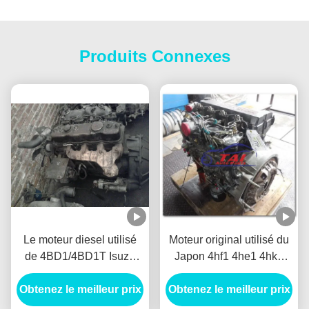
Produits Connexes
Le moteur diesel utilisé
Moteur original utilisé du
de 4BD1/4BD1T Isuzu
Japon 4hf1 4he1 4hk1
partie, Assemblée du
4hg1 4jb1 4ja1 de pièces
Obtenez le meilleur prix
moteur diesel
Obtenez le meilleur prix
de rechange d'Isuzu de
4JB1/4JB1T
moteur