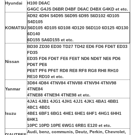
Hyundai
H100 D6AC
G4GC G4JS D6BR D4BF D6AC D4BX G4KD
et etc.
4D92 4D94 S4D95 S6D95 6D95 S6D102 4D105
S4D105
KOMATSU
S6D105 4D105 6D108 4D120 S6D110 6D125 4D130
6D140
6D155 SA6D155 et etc.
BD30 ZD30 ED30 TD27 TD42 ED6 FD6 FD6T ED33
FD35
ED35 FD6 FD6T FE6 FE6T ND6 ND6T NE6 PD6
Nissan
PD6T PE6
PE6T PF6 PF6T RD8 RE8 RF8 RG8 RH8 RH10
RE10 RD10 et etc.
3D84 4D84 4TNV84 4TNV88 4TNV94 4TNV98
Yanmar
4TNE84
4TNE88 4TNE94 4TNE98 et etc.
4JA1 4JB1 4JG1 4JH1 4JJ1 4JK1 4BA1 4BB1
4BC1 4BD1
Isuzu
4BE1 6BF1 6BG1 4HE1 6HE1 6HF1 4HG1 6HH1
6HK1
10PC 10PD 10PE 6WG1 6RB1 E120 et etc.
Audi, benz, communis, Deutz, Perkin, Chevrolet,
D'AUTRES