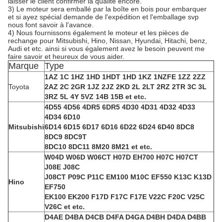
laisser le client confirmer la qualité encore.
3) Le moteur sera emballé par la boîte en bois pour embarquer
et si ayez spécial demande de l'expédition et l'emballage svp
nous font savoir à l'avance.
4) Nous fournissons également le moteur et les pièces de
rechange pour Mitsubishi, Hino, Nissan, Hyundai, Hitachi, benz,
Audi et etc. ainsi si vous également avez le besoin peuvent me
faire savoir et heureux de vous aider.
Marque
Type
1AZ 1C 1HZ 1HD 1HDT 1HD 1KZ 1NZFE 1ZZ 2ZZ
Toyota
2AZ 2C 2GR 1JZ 2JZ 2KD 2L 2LT 2RZ 2TR 3C 3L
3RZ 5L 4Y 5VZ 14B 15B et etc.
4D55 4D56 4DR5 6DR5 4D30 4D31 4D32 4D33
4D34 6D10
Mitsubishi
6D14 6D15 6D17 6D16 6D22 6D24 6D40 8DC8
8DC9 8DC9T
8DC10 8DC11 8M20 8M21 et etc.
W04D W06D W06CT H07D EH700 H07C H07CT
J08E J08C
J08CT P09C P11C EM100 M10C EF550 K13C K13D
Hino
EF750
EK100 EK200 F17D F17C F17E V22C F20C V25C
V26C et etc.
D4AE D4BA D4CB D4FA D4GA D4BH D4DA D4BB