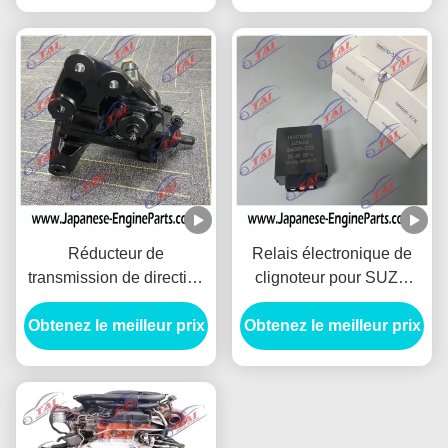
Réducteur de
Relais électronique de
transmission de direction
clignoteur pour SUZU
assistée de 898110220
FSR FRR FTR 96 FVR
Isuzu Engine Spare Parts
Obtenez le meilleur prix
Obtenez le meilleur prix
FVZ CXZ 066500-3720
Hydraulic
1-83470060-0