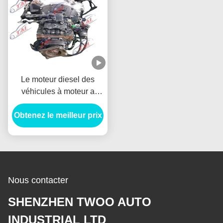
Le moteur diesel des
véhicules à moteur a
utilisé le moteur 6HL1T
Obtenez le meilleur prix
complet avec la boîte de
vitesse pour Isuzu
Forward
Nous contacter
SHENZHEN TWOO AUTO
INDUSTRIAL LTD