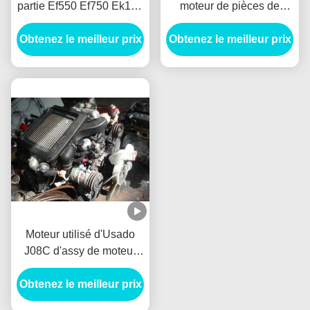
partie Ef550 Ef750 Ek100
moteur de pièces de
El100 Em100 Ep100
moteur d'EF700 EF750
Obtenez le meilleur prix
Er100 Er200 F17e F17d
Obtenez le meilleur prix
Hino partie Volante
F17c
Bolantes
Moteur utilisé d'Usado
J08C d'assy de moteur
des accessoires J08C
Obtenez le meilleur prix
H06C H07C H07D
EH700 EF550 de camion