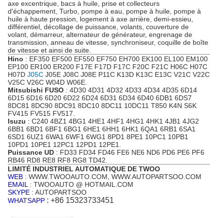
axe excentrique, bacs à huile, prise et collecteurs
d'échappement, Turbo, pompe à eau, pompe à huile, pompe à
huile à haute pression, logement à axe arrière, demi-essieu,
différentiel, décollage de puissance, volants, couverture de
volant, démarreur, alternateur de générateur, engrenage de
transmission, anneau de vitesse, synchroniseur, coquille de boîte
de vitesse et ainsi de suite.
Hino
: EF350 EF500 EF550 EF750 EH700 EK100 EL100 EM100
EP100 ER100 ER200 F17E F17D F17C F20C F21C H06C H07C
H07D
J05C
J05E J08C J08E P11C K13D K13C E13C V21C V22C
V25C V26C W04D W06E.
Mitsubishi FUSO
: 4D30 4D31 4D32 4D33 4D34 4D35 6D14
6D15 6D16 6D20 6D22 6D24 6D31 6D34 6D40 6DB1 6DS7
8DC81 8DC90 8DC91 8DC10 8DC11 10DC11 T850 K4N S6K
FV415 FV515 FV517
.
Isuzu
: C240 4BZ1 4BG1 4HE1 4HF1 4HG1 4HK1 4JB1 4JG2
6BB1 6BD1 6BF1 6BG1 6HE1 6HH1 6HK1 6QA1 6RB1 6SA1
6SD1 6UZ1 6WA1 6WF1 6WG1 8PD1 8PE1 10PC1 10PB1
10PD1 10PE1 12PC1 12PD1 12PE1.
Puissance UD
: FD33 FD34 FD46 FE6 NE6 ND6 PD6 PE6 PF6
RB46 RD8 RE8 RF8 RG8 TD42.
LIMITÉ INDUSTRIEL AUTOMATIQUE DE TWOO
WEB
: WWW.TWOOAUTO.COM, WWW.AUTOPARTSOO.COM
EMAIL
: TWOOAUTO @ HOTMAIL.COM
SKYPE
: AUTOPARTSOO
: +86 15323733451
WHATSAPP