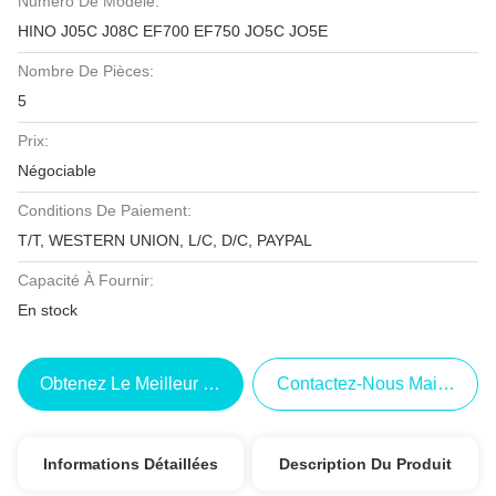
Numéro De Modèle:
HINO J05C J08C EF700 EF750 JO5C JO5E
Nombre De Pièces:
5
Prix:
Négociable
Conditions De Paiement:
T/T, WESTERN UNION, L/C, D/C, PAYPAL
Capacité À Fournir:
En stock
Obtenez Le Meilleur Prix
Contactez-Nous Maintenant
Informations Détaillées
Description Du Produit