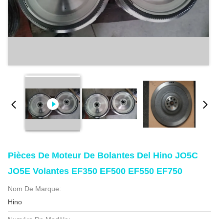
Pièces De Moteur De Bolantes Del Hino JO5C
JO5E Volantes EF350 EF500 EF550 EF750
Nom De Marque:
Hino