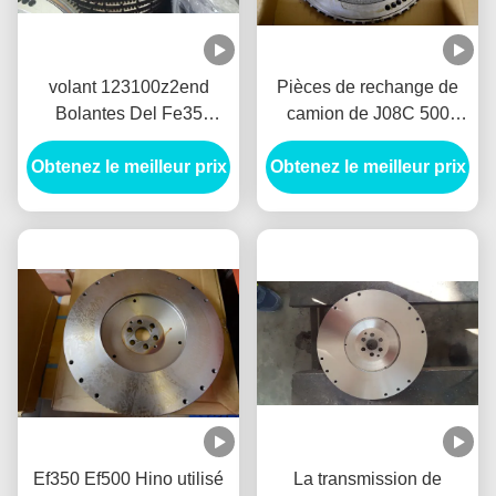
volant 123100z2end
Pièces de rechange de
Bolantes Del Fe35
camion de J08C 500
Volantes Nissan des
Hino, volant 13450-2830
Obtenez le meilleur prix
pièces de moteur de
Obtenez le meilleur prix
Bolantes Del J08C
12310-0z2end Hino Ud40
Volantes JO8C
Fd35
Ef350 Ef500 Hino utilisé
La transmission de