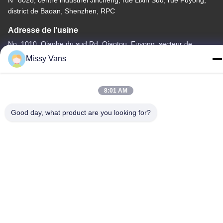
district de Baoan, Shenzhen, RPC
Adresse de l'usine
No. 1010, Qiaohe du sud Rd, Qiaotou, Fuyong, secteur de
Bao'an, Shenzhen, RPC
Missy Vans
Télégramme
+86-185-7643-6547
8:01 AM
Good day, what product are you looking for?
Chine Bonne qualité Pièces de moteur japonaises Le fournisseur.
-2026 SHENZHEN TWOO AUTO INDUSTRIAL LTD Tous les
droits réservés.
Politique de confidentialité
|
Plan du site