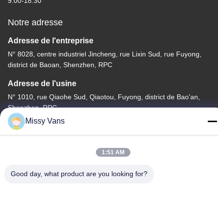
9:00-18:30
Notre adresse
Adresse de l'entreprise
N° 8028, centre industriel Jincheng, rue Lixin Sud, rue Fuyong,
district de Baoan, Shenzhen, RPC
Adresse de l'usine
N° 1010, rue Qiaohe Sud, Qiaotou, Fuyong, district de Bao'an,
Shenzhen, RPC
Missy Vans
Tél
+86-185-7643-6547
1:51 AM
Good day, what product are you looking for?
Chine Bonne qualité Pièces de moteur japonaises Fournisseur.
Copyright © -2026 SHENZHEN TWOO AUTO INDUSTRIAL LTD .