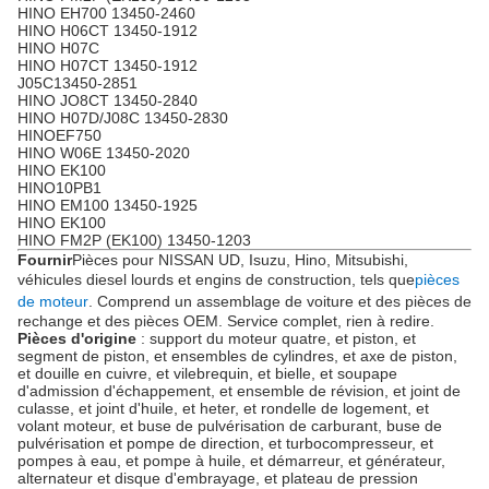
HINO EH700 13450-2460
HINO H06CT 13450-1912
HINO H07C
HINO H07CT 13450-1912
J05C13450-2851
HINO JO8CT 13450-2840
HINO H07D/J08C 13450-2830
HINOEF750
HINO W06E 13450-2020
HINO EK100
HINO10PB1
HINO EM100 13450-1925
HINO EK100
HINO FM2P (EK100) 13450-1203
Fournir
Pièces pour NISSAN UD, Isuzu, Hino, Mitsubishi,
véhicules diesel lourds et engins de construction, tels que
pièces
de moteur
. Comprend un assemblage de voiture et des pièces de
rechange et des pièces OEM. Service complet, rien à redire.
Pièces d'origine
: support du moteur quatre, et piston, et
segment de piston, et ensembles de cylindres, et axe de piston,
et douille en cuivre, et vilebrequin, et bielle, et soupape
d'admission d'échappement, et ensemble de révision, et joint de
culasse, et joint d'huile, et heter, et rondelle de logement, et
volant moteur, et buse de pulvérisation de carburant, buse de
pulvérisation et pompe de direction, et turbocompresseur, et
pompes à eau, et pompe à huile, et démarreur, et générateur,
alternateur et disque d'embrayage, et plateau de pression