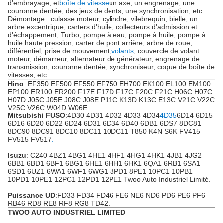
d'embrayage, et
boîte de vitesse
un axe, un engrenage, une
couronne dentée, des jeux de dents, une synchronisation, etc.
Démontage : culasse moteur, cylindre, vilebrequin, bielle, un
arbre excentrique, carters d'huile, collecteurs d'admission et
d'échappement, Turbo, pompe à eau, pompe à huile, pompe à
huile haute pression, carter de pont arrière, arbre de roue,
différentiel, prise de mouvement,
volants
, couvercle de volant
moteur, démarreur, alternateur de générateur, engrenage de
transmission, couronne dentée, synchroniseur, coque de boîte de
vitesses, etc.
Hino
: EF350 EF500 EF550 EF750 EH700 EK100 EL100 EM100
EP100 ER100 ER200 F17E F17D F17C F20C F21C H06C H07C
H07D J05C J05E J08C J08E P11C K13D K13C E13C V21C V22C
V25C V26C W04D W06E.
Mitsubishi FUSO
:4D30 4D31 4D32 4D33 4D34
4D35
6D14 6D15
6D16 6D20 6D22 6D24 6D31 6D34 6D40 6DB1 6DS7 8DC81
8DC90 8DC91 8DC10 8DC11 10DC11 T850 K4N S6K FV415
FV515 FV517
.
Isuzu
: C240 4BZ1 4BG1 4HE1 4HF1 4HG1 4HK1 4JB1 4JG2
6BB1 6BD1 6BF1 6BG1 6HE1 6HH1 6HK1 6QA1 6RB1 6SA1
6SD1 6UZ1 6WA1 6WF1 6WG1 8PD1 8PE1 10PC1 10PB1
10PD1 10PE1 12PC1 12PD1 12PE1 Twoo Auto Industriel Limité.
Puissance UD
:FD33 FD34 FD46 FE6 NE6 ND6 PD6 PE6 PF6
RB46 RD8 RE8 RF8 RG8 TD42.
TWOO AUTO INDUSTRIEL LIMITED