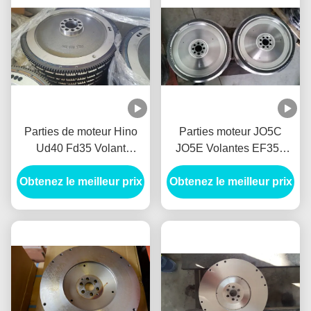
Parties de moteur Hino
Parties moteur JO5C
Ud40 Fd35 Volant
JO5E Volantes EF350
123100z2end Bolantes
EF500 EF550 EF750
Obtenez le meilleur prix
Del Fe35 Volantes
Obtenez le meilleur prix
Nissan