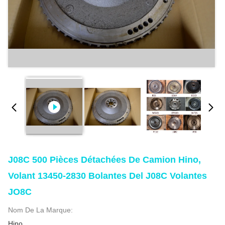
J08C 500 Pièces Détachées De Camion Hino,
Volant 13450-2830 Bolantes Del J08C Volantes
JO8C
Nom De La Marque:
Hino