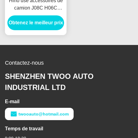
Hino usé accessoires de
camion J08C H06C
H07C H07D EH700
Obtenez le meilleur prix
EF550 moteur assy
Usado J08C moteur
Contactez-nous
SHENZHEN TWOO AUTO
INDUSTRIAL LTD
E-mail
twooauto@hotmail.com
Temps de travail