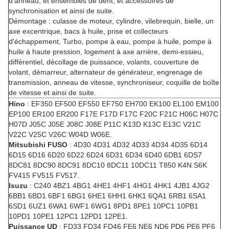
d'anneau, et ensembles de dent, et accessoires de
synchronisation et ainsi de suite.
Démontage : culasse de moteur, cylindre, vilebrequin, bielle, un
axe excentrique, bacs à huile, prise et collecteurs
d'échappement, Turbo, pompe à eau, pompe à huile, pompe à
huile à haute pression, logement à axe arrière, demi-essieu,
différentiel, décollage de puissance, volants, couverture de
volant, démarreur, alternateur de générateur, engrenage de
transmission, anneau de vitesse, synchroniseur, coquille de boîte
de vitesse et ainsi de suite.
Hino
: EF350 EF500 EF550 EF750 EH700 EK100 EL100 EM100
EP100 ER100 ER200 F17E F17D F17C F20C F21C H06C H07C
H07D J05C J05E J08C J08E P11C K13D K13C E13C V21C
V22C V25C V26C W04D W06E.
Mitsubishi FUSO
: 4D30 4D31 4D32 4D33 4D34 4D35 6D14
6D15 6D16 6D20 6D22 6D24 6D31 6D34 6D40 6DB1 6DS7
8DC81 8DC90 8DC91 8DC10 8DC11 10DC11 T850 K4N S6K
FV415 FV515 FV517.
Isuzu
: C240 4BZ1 4BG1 4HE1 4HF1 4HG1 4HK1 4JB1 4JG2
6BB1 6BD1 6BF1 6BG1 6HE1 6HH1 6HK1 6QA1 6RB1 6SA1
6SD1 6UZ1 6WA1 6WF1 6WG1 8PD1 8PE1 10PC1 10PB1
10PD1 10PE1 12PC1 12PD1 12PE1.
Puissance UD
: FD33 FD34 FD46 FE6 NE6 ND6 PD6 PE6 PF6