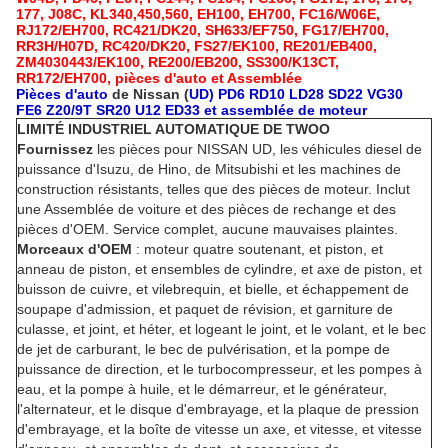
177, J08C, KL340,450,560, EH100, EH700, FC16/W06E,
RJ172/EH700, RC421/DK20, SH633/EF750, FG17/EH700,
RR3H/H07D, RC420/DK20, FS27/EK100, RE201/EB400,
ZM4030443/EK100, RE200/EB200, SS300/K13CT,
RR172/EH700, pièces d'auto et Assemblée
Pièces d'auto
de Nissan (
UD) PD6 RD10 LD28 SD22 VG30
FE6 Z20/9T SR20 U12 ED33 et assemblée de moteur
LIMITÉ INDUSTRIEL AUTOMATIQUE DE TWOO
Fournissez
les pièces pour NISSAN UD, les véhicules diesel de
puissance d'Isuzu, de Hino, de Mitsubishi et les machines de
construction résistants, telles que des pièces de moteur. Inclut
une Assemblée de voiture et des pièces de rechange et des
pièces d'OEM. Service complet, aucune mauvaises plaintes.
Morceaux d'OEM
: moteur quatre soutenant, et piston, et
anneau de piston, et ensembles de cylindre, et axe de piston, et
buisson de cuivre, et vilebrequin, et bielle, et échappement de
soupape d'admission, et paquet de révision, et garniture de
culasse, et joint, et héter, et logeant le joint, et le volant, et le bec
de jet de carburant, le bec de pulvérisation, et la pompe de
puissance de direction, et le turbocompresseur, et les pompes à
eau, et la pompe à huile, et le démarreur, et le générateur,
l'alternateur, et le disque d'embrayage, et la plaque de pression
d'embrayage, et la boîte de vitesse un axe, et vitesse, et vitesse