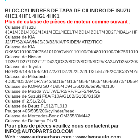
BLOC-CYLINDRES DE TAPA DE CILINDRO DE ISUZU
4HE1 4HF1 4HG1 4HK1
Plus de culasse de pièces de moteur comme suivant :
Culasse d'Isuzu
4JA1/4JB1/4JG2/4JX1/4EE1/4EE1T/4BD1/4BD1T/4BD2T/4BA1/4H
Culasse de KIA
J2/JT/S2/XA/VN/JS/J3/B3/KIA/PRIDE/MATIZ/TICO
Culasse de KIA
OK65C10100/OK75A10100/OVN0110100/OK48010100/OK7561010
Culasse de Nissan
TD25/TD27/TD27T/TD42/QD32/SD22/SD23/SD25/KA24/YD25/Z20/
Culasse
de Toyota
H/2H/3B/14B/15B/2J/1Z/2Z/1DZ/2L/2L2/2LT/3L/5L/2E/2C/3C/3Y/4
Culasse de Mitsubishi
4D30/4D30A/4DR7/S4S/6D16/4G13/4G54/4G63/4G64/6G72/4D55/
Culasse de KOMATSU 4D95/4D94E/6D105/6d95/4D130
Culasse de Mazda WLT/WE/R2/RF/FE/F2/NA/SL
Culasse de Suzuki F8A/F10A/G10B/G13B/G16B/
Culasse d' 2.5L//2.8L
Culasse de Deutz FL912/FL913
Peugeot 405/505/206/cylinder/head
Culasse de Mercedes-Benz OM355/OM442
Culasse de Daihatsu DL/SL
Pour plus de pièces veuillez nous contactent par
INFO@AUTOPARTSOO.COM
Web : www.autopartsoo.com ; www.twooauto.com