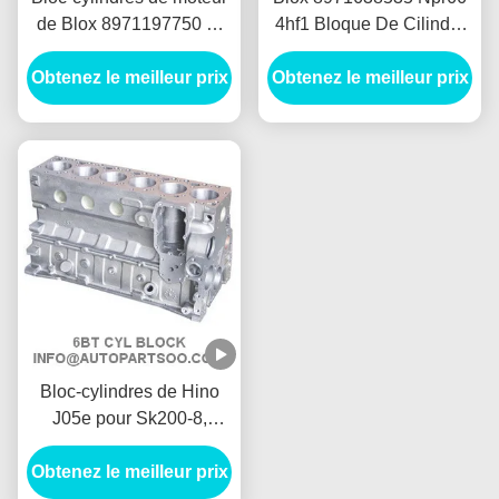
de Blox 8971197750 8-
4hf1 Bloque De Cilindro
97163853-5 8971638535
Blox avec la préférence
Obtenez le meilleur prix
Npr66 4hf1 Bloque De
Obtenez le meilleur prix
élevée
Cilindro
Bloc-cylindres de Hino
J05e pour Sk200-8,
bêcheur Mantenance
d'excavatrice de Sk250-8
Obtenez le meilleur prix
Kobelco