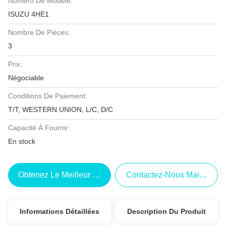
Numéro De Modèle:
ISUZU 4HE1
Nombre De Pièces:
3
Prix:
Négociable
Conditions De Paiement:
T/T, WESTERN UNION, L/C, D/C
Capacité À Fournir:
En stock
Obtenez Le Meilleur Prix
Contactez-Nous Maintenant
Informations Détaillées
Description Du Produit