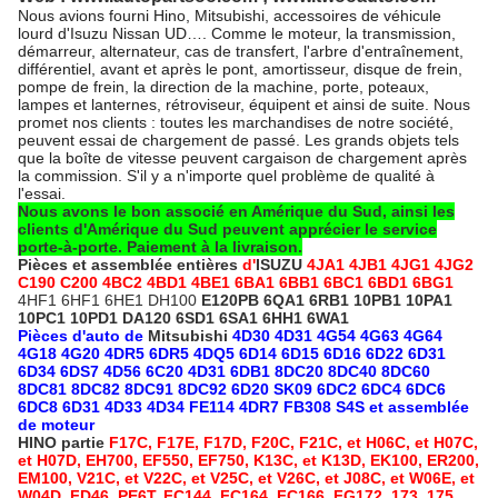
Nous avions fourni Hino, Mitsubishi, accessoires de véhicule
lourd d'Isuzu Nissan UD…. Comme le moteur, la transmission,
démarreur, alternateur, cas de transfert, l'arbre d'entraînement,
différentiel, avant et après le pont, amortisseur, disque de frein,
pompe de frein, la direction de la machine, porte, poteaux,
lampes et lanternes, rétroviseur, équipent et ainsi de suite. Nous
promet nos clients : toutes les marchandises de notre société,
peuvent essai de chargement de passé. Les grands objets tels
que la boîte de vitesse peuvent cargaison de chargement après
la commission. S'il y a n'importe quel problème de qualité à
l'essai.
Nous avons le bon associé en Amérique du Sud, ainsi les
clients d'Amérique du Sud peuvent apprécier le service
porte-à-porte. Paiement à la livraison.
Pièces et assemblée entières
d'
ISUZU
4JA1 4JB1 4JG1 4JG2
C190 C200 4BC2 4BD1 4BE1 6BA1 6BB1 6BC1 6BD1 6BG1
4HF1 6HF1 6HE1 DH100
E120PB 6QA1 6RB1 10PB1 10PA1
10PC1 10PD1 DA120 6SD1 6SA1 6HH1 6WA1
Pièces d'auto de
Mitsubishi
4D30 4D31 4G54 4G63 4G64
4G18 4G20 4DR5 6DR5 4DQ5 6D14 6D15 6D16 6D22 6D31
6D34 6DS7 4D56 6C20 4D31 6DB1 8DC20 8DC40 8DC60
8DC81 8DC82 8DC91 8DC92 6D20 SK09 6DC2 6DC4 6DC6
6DC8 6D31 4D33 4D34 FE114 4DR7 FB308 S4S et assemblée
de moteur
HINO partie
F17C, F17E, F17D, F20C, F21C, et H06C, et H07C,
et H07D, EH700, EF550, EF750, K13C, et K13D, EK100, ER200,
EM100, V21C, et V22C, et V25C, et V26C, et J08C, et W06E, et
W04D, FD46, PE6T, FC144, FC164, FC166, FG172, 173, 175,