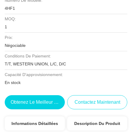
Numéro De Modèle:
4HF1
MOQ:
1
Prix:
Négociable
Conditions De Paiement:
T/T, WESTERN UNION, L/C, D/C
Capacité D'approvisionnement:
En stock
Obtenez Le Meilleur Prix
Contactez Maintenant
Informations Détaillées
Description Du Produit