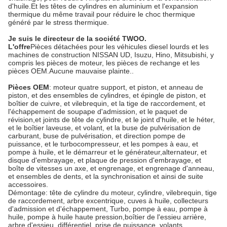
d'huile.Et les têtes de cylindres en aluminium et l'expansion
thermique du même travail pour réduire le choc thermique
généré par le stress thermique.
Je suis le directeur de la société TWOO.
L'offre
Pièces détachées pour les véhicules diesel lourds et les
machines de construction NISSAN UD, Isuzu, Hino, Mitsubishi, y
compris les pièces de moteur, les pièces de rechange et les
pièces OEM.Aucune mauvaise plainte..
Pièces OEM
: moteur quatre support, et piston, et anneau de
piston, et des ensembles de cylindres, et épingle de piston, et
boîtier de cuivre, et vilebrequin, et la tige de raccordement, et
l'échappement de soupape d'admission, et le paquet de
révision,et joints de tête de cylindre, et le joint d'huile, et le héter,
et le boîtier laveuse, et volant, et la buse de pulvérisation de
carburant, buse de pulvérisation, et direction pompe de
puissance, et le turbocompresseur, et les pompes à eau, et
pompe à huile, et le démarreur et le générateur,alternateur, et
disque d'embrayage, et plaque de pression d'embrayage, et
boîte de vitesses un axe, et engrenage, et engrenage d'anneau,
et ensembles de dents, et la synchronisation et ainsi de suite
accessoires.
Démontage: tête de cylindre du moteur, cylindre, vilebrequin, tige
de raccordement, arbre excentrique, cuves à huile, collecteurs
d'admission et d'échappement, Turbo, pompe à eau, pompe à
huile, pompe à huile haute pression,boîtier de l'essieu arrière,
arbre d'essieu, différentiel, prise de puissance, volants,