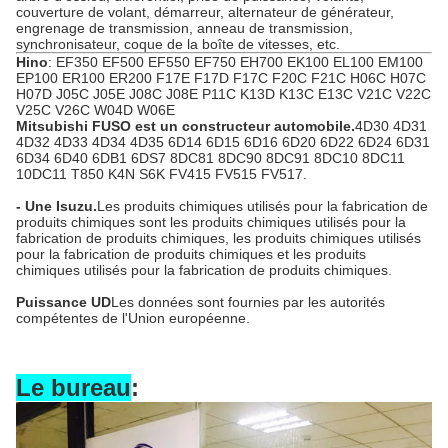
couverture de volant, démarreur, alternateur de générateur,
engrenage de transmission, anneau de transmission,
synchronisateur, coque de la boîte de vitesses, etc.
Hino
: EF350 EF500 EF550 EF750 EH700 EK100 EL100 EM100
EP100 ER100 ER200 F17E F17D F17C F20C F21C H06C H07C
H07D J05C J05E J08C J08E P11C K13D K13C E13C V21C V22C
V25C V26C W04D W06E
Mitsubishi FUSO est un constructeur automobile.
4D30 4D31
4D32 4D33 4D34 4D35 6D14 6D15 6D16 6D20 6D22 6D24 6D31
6D34 6D40 6DB1 6DS7 8DC81 8DC90 8DC91 8DC10 8DC11
10DC11 T850 K4N S6K FV415 FV515 FV517.
- Une Isuzu.
Les produits chimiques utilisés pour la fabrication de
produits chimiques sont les produits chimiques utilisés pour la
fabrication de produits chimiques, les produits chimiques utilisés
pour la fabrication de produits chimiques et les produits
chimiques utilisés pour la fabrication de produits chimiques.
Puissance UD
Les données sont fournies par les autorités
compétentes de l'Union européenne.
Le bureau
: