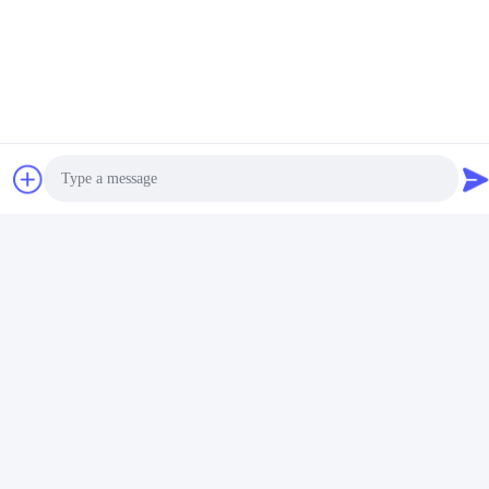
INDUSTRIAL LTD
E-mail
twooauto@hotmail.com
Temps de travail
9:00-18:30
Notre adresse
Adresse de l'entreprise
Photo
N° 8028, centre industriel Jincheng, rue Lixin Sud, rue Fuyong,
district de Baoan, Shenzhen, RPC
Video Call
Adresse de l'usine
Audio Call
No. 1010, Qiaohe du sud Rd, Qiaotou, Fuyong, secteur de
Bao'an, Shenzhen, RPC
Télégramme