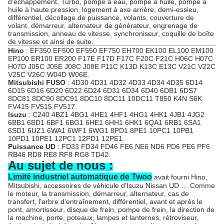
d'échappement, Turbo, pompe à eau, pompe à huile, pompe à
huile à haute pression, logement à axe arrière, demi-essieu,
différentiel, décollage de puissance, volants, couverture de
volant, démarreur, alternateur de générateur, engrenage de
transmission, anneau de vitesse, synchroniseur, coquille de boîte
de vitesse et ainsi de suite.
Hino
: EF350 EF500 EF550 EF750 EH700 EK100 EL100 EM100
EP100 ER100 ER200 F17E F17D F17C F20C F21C H06C H07C
H07D J05C J05E J08C J08E P11C K13D K13C E13C V21C V22C
V25C V26C W04D W06E.
Mitsubishi FUSO
: 4D30 4D31 4D32 4D33 4D34 4D35 6D14
6D15 6D16 6D20 6D22 6D24 6D31 6D34 6D40 6DB1 6DS7
8DC81 8DC90 8DC91 8DC10 8DC11 10DC11 T850 K4N S6K
FV415 FV515 FV517.
Isuzu
: C240 4BZ1 4BG1 4HE1 4HF1 4HG1 4HK1 4JB1 4JG2
6BB1 6BD1 6BF1 6BG1 6HE1 6HH1 6HK1 6QA1 6RB1 6SA1
6SD1 6UZ1 6WA1 6WF1 6WG1 8PD1 8PE1 10PC1 10PB1
10PD1 10PE1 12PC1 12PD1 12PE1.
Puissance UD
: FD33 FD34 FD46 FE6 NE6 ND6 PD6 PE6 PF6
RB46 RD8 RE8 RF8 RG8 TD42.
Au sujet de nous :
Limité industriel automatique de Twoo
avait fourni Hino,
Mitsubishi, accessoires de véhicule d'Isuzu Nissan UD…. Comme
le moteur, la transmission, démarreur, alternateur, cas de
transfert, l'arbre d'entraînement, différentiel, avant et après le
pont, amortisseur, disque de frein, pompe de frein, la direction de
la machine, porte, poteaux, lampes et lanternes, rétroviseur,