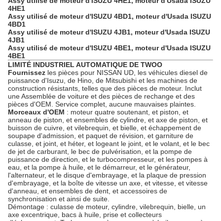
Assy utilisé de moteur d'ISUZU 4HE1, moteur d'Usada ISUZU
4HE1
Assy utilisé de moteur d'ISUZU 4BD1, moteur d'Usada ISUZU
4BD1
Assy utilisé de moteur d'ISUZU 4JB1, moteur d'Usada ISUZU
4JB1
Assy utilisé de moteur d'ISUZU 4BE1, moteur d'Usada ISUZU
4BE1
LIMITÉ INDUSTRIEL AUTOMATIQUE DE TWOO
Fournissez
les pièces pour NISSAN UD, les véhicules diesel de
puissance d'Isuzu, de Hino, de Mitsubishi et les machines de
construction résistants, telles que des pièces de moteur. Inclut
une Assemblée de voiture et des pièces de rechange et des
pièces d'OEM. Service complet, aucune mauvaises plaintes.
Morceaux d'OEM
: moteur quatre soutenant, et piston, et
anneau de piston, et ensembles de cylindre, et axe de piston, et
buisson de cuivre, et vilebrequin, et bielle, et échappement de
soupape d'admission, et paquet de révision, et garniture de
culasse, et joint, et héter, et logeant le joint, et le volant, et le bec
de jet de carburant, le bec de pulvérisation, et la pompe de
puissance de direction, et le turbocompresseur, et les pompes à
eau, et la pompe à huile, et le démarreur, et le générateur,
l'alternateur, et le disque d'embrayage, et la plaque de pression
d'embrayage, et la boîte de vitesse un axe, et vitesse, et vitesse
d'anneau, et ensembles de dent, et accessoires de
synchronisation et ainsi de suite.
Démontage : culasse de moteur, cylindre, vilebrequin, bielle, un
axe excentrique, bacs à huile, prise et collecteurs