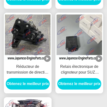
4JB1/4JB1T
moteur
Réducteur de
Relais électronique de
transmission de direction
clignoteur pour SUZU
assistée de 898110220
FSR FRR FTR 96 FVR
Isuzu Engine Spare Parts
Obtenez le meilleur prix
Obtenez le meilleur prix
FVZ CXZ 066500-3720
Hydraulic
1-83470060-0