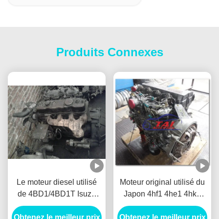
Produits Connexes
Le moteur diesel utilisé
Moteur original utilisé du
de 4BD1/4BD1T Isuzu
Japon 4hf1 4he1 4hk1
partie, Assemblée du
4hg1 4jb1 4ja1 de pièces
Obtenez le meilleur prix
moteur diesel
Obtenez le meilleur prix
de rechange d'Isuzu de