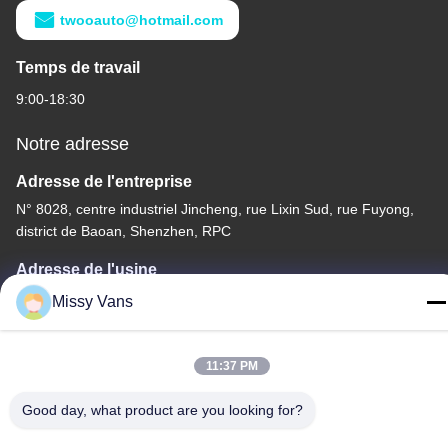
twooauto@hotmail.com
Temps de travail
9:00-18:30
Notre adresse
Adresse de l'entreprise
N° 8028, centre industriel Jincheng, rue Lixin Sud, rue Fuyong,
district de Baoan, Shenzhen, RPC
Adresse de l'usine
No. 1010, Qiaohe du sud Rd, Qiaotou, Fuyong, secteur de
Missy Vans
Bao'an, Shenzhen, RPC
Télégramme
11:37 PM
+86-185-7643-6547
Good day, what product are you looking for?