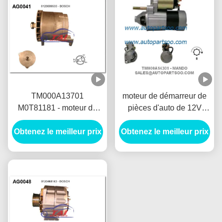
TM000A13701
moteur de démarreur de
M0T81181 - moteur de
pièces d'auto de 12V
démarreur de MANDO
1.2KW, démarreur de
Obtenez le meilleur prix
12V 1.2KW 8T
Obtenez le meilleur prix
voiture électrique de 8T
MOTORES DE
Anlasser
ARRANQUE