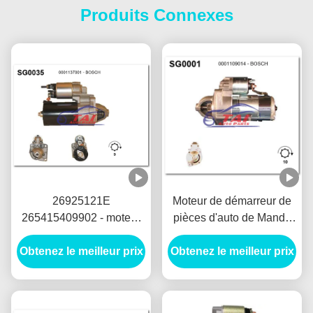
Produits Connexes
26925121E
Moteur de démarreur de
265415409902 - moteur
pièces d'auto de Mando
de démarreur de LUCAS
12V 1.2KW 8T Motores
Obtenez le meilleur prix
12V 1.7KW 8T
Obtenez le meilleur prix
De Arranque
MOTORES DE
ARRANQUE