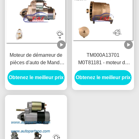
Moteur de démarreur de
TM000A13701
pièces d'auto de Mando
M0T81181 - moteur de
12V 1.2KW 8T Motores
démarreur de MANDO
Obtenez le meilleur prix
De Arranque
Obtenez le meilleur prix
12V 1.2KW 8T
MOTORES DE
ARRANQUE