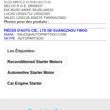
V=12 kW=2,2
A=78 B=19,5 Z=10
DELCO R.O.E. DRS0037
KIA 36100-4A000 36100-4A010
LUCAS LRS01712 LRS02303
VALEO 1250128 600078 TM000A23601
Photos pour des produits :
,
PIÈCES D'AUTO CIE., LTD DE GUANGZHOU TWOO
EMAIL
: SALES@AUTOPARTSOO.COM
SKYPE
: AUTOPARTSOO
Les Étiquettes:
Reconditioned Starter Motors
Automotive Starter Motor
Car Engine Starter