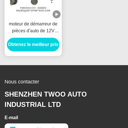
moteur de démarreur de
pièces d'auto de 12V
1.2KW, démarreur de
Obtenez le meilleur prix
voiture électrique de 8T
Anlasser
Nous contacter
SHENZHEN TWOO AUTO
INDUSTRIAL LTD
E-mail