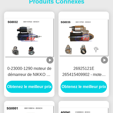
Produits Connexes
0-23000-1290 moteur de
26925121E
démarreur de NIKKO de
265415409902 - moteur
moteur de démarreur des
de démarreur de LUCAS
Obtenez le meilleur prix
pièces d'auto 0-23000-
Obtenez le meilleur prix
12V 1.7KW 8T
1292 24V 5.5KW 11T
MOTORES DE
Motores De Arranque
ARRANQUE