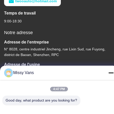
twooauto@hotmail.com
Temps de travail
9:00-18:30
Notre adresse
Adresse de l'entreprise
N° 8028, centre industriel Jincheng, rue Lixin Sud, rue Fuyong,
district de Baoan, Shenzhen, RPC
Adresse de l'usine
No. 1010, Qiaohe du sud Rd, Qiaotou, Fuyong, secteur de
Missy Vans
Bao'an, Shenzhen, RPC
Télégramme
4:47 PM
+86-185-7643-6547
Good day, what product are you looking for?