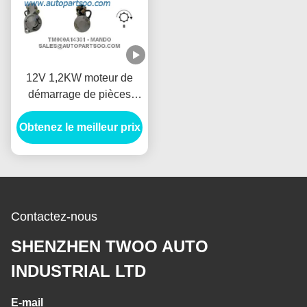
12V 1,2KW moteur de
démarrage de pièces
automobiles, 8T Anlasser
Obtenez le meilleur prix
démarreur de voiture
électrique
Contactez-nous
SHENZHEN TWOO AUTO
INDUSTRIAL LTD
E-mail