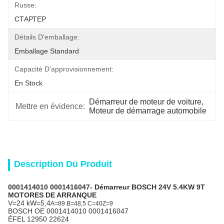
Russe:
СТАРТЕР
Détails D'emballage:
Emballage Standard
Capacité D'approvisionnement:
En Stock
Démarreur de moteur de voiture
, 
Mettre en évidence:
Moteur de démarrage automobile
Description Du Produit
0001414010 0001416047
- Démarreur BOSCH 24V 5.4KW 9T
MOTORES DE ARRANQUE
V=24 kW=5,4
A=89 B=48,5 C=40
Z=9
BOSCH OE 0001414010 0001416047
ÉFEL 12950 22624