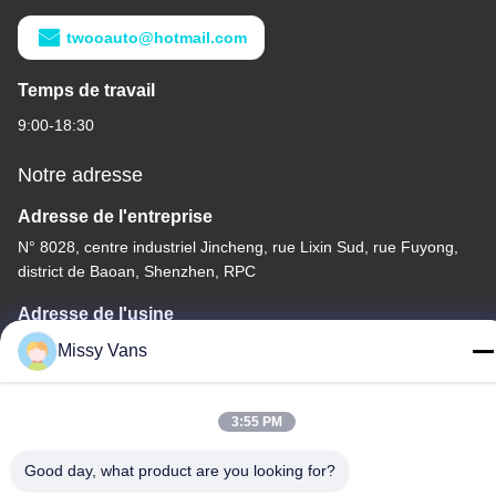
twooauto@hotmail.com
Temps de travail
9:00-18:30
Notre adresse
Adresse de l'entreprise
N° 8028, centre industriel Jincheng, rue Lixin Sud, rue Fuyong,
district de Baoan, Shenzhen, RPC
Adresse de l'usine
N° 1010, rue Qiaohe Sud, Qiaotou, Fuyong, district de Bao'an,
Missy Vans
Shenzhen, RPC
Tél
3:55 PM
+86-185-7643-6547
Good day, what product are you looking for?