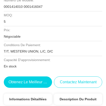
Numéro De Modèle:
0001414010 0001416047
MOQ:
5
Prix:
Négociable
Conditions De Paiement:
T/T, WESTERN UNION, L/C, D/C
Capacité D'approvisionnement:
En stock
Obtenez Le Meilleur Prix
Contactez Maintenant
Informations Détaillées
Description Du Produit