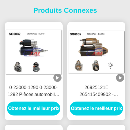
Produits Connexes
0-23000-1290 0-23000-
26925121E
1292 Pièces automobiles
265415409902 -
Moteur de démarrage
Démarreur LUCAS 12V
Obtenez le meilleur prix
NIKKO Moteur de
1.7KW 8T MOTORES DE
Obtenez le meilleur prix
démarrage 24V 5.5KW
ARRANQUE
11T Motores De Arranque