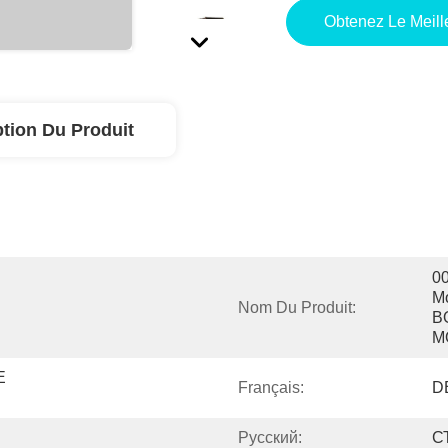
Obtenez Le Meille
ption Du Produit
0
Mo
Nom Du Produit:
B
M
 
Français:
D
Pусский:
С