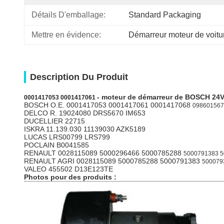
Détails D'emballage:
Standard Packaging
Mettre en évidence:
Démarreur moteur de voitu
Description Du Produit
- moteur
de démarreur
de BOSCH 24V
0001417053 0001417061
BOSCH O.E. 0001417053 0001417061 0001417068
098601567
DELCO R. 19024080 DRS5670 IM653
DUCELLIER 22715
ISKRA 11.139.030 11139030 AZK5189
LUCAS LRS00799 LRS799
POCLAIN B0041585
RENAULT 0028115089 5000296466 5000785288
5000791383 5
RENAULT AGRI 0028115089 5000785288 5000791383
500079
VALEO 455502 D13E123TE
Photos pour des produits :