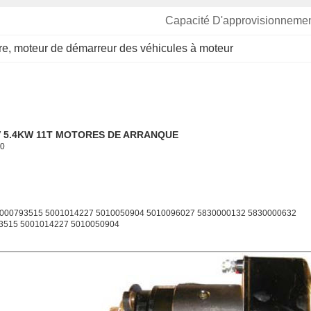
Capacité D'approvisionnemen
re
, 
moteur de démarreur des véhicules à moteur
 5.4KW 11T MOTORES DE ARRANQUE
0
000793515 5001014227 5010050904 5010096027 5830000132 5830000632
3515 5001014227 5010050904