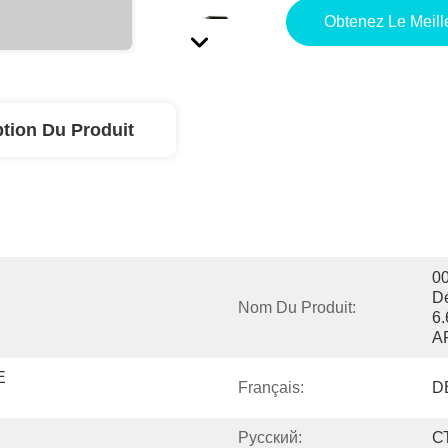
Obtenez Le Meille
ption Du Produit
00
D
Nom Du Produit:
6
A
 
Français:
D
Pусский:
С