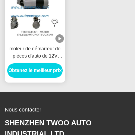
moteur de démarreur de
pièces d'auto de 12V
1.2KW, démarreur de
Obtenez le meilleur prix
voiture électrique de 8T
Anlasser
Nous contacter
SHENZHEN TWOO AUTO
INDUSTRIAL LTD