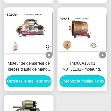
Motores De Arranque
ARRANQUE
Moteur de démarreur de
TM000A13701
pièces d'auto de Mando
M0T81181 - moteur de
12V 1.2KW 8T Motores
démarreur de MANDO
Obtenez le meilleur prix
De Arranque
Obtenez le meilleur prix
12V 1.2KW 8T
MOTORES DE
ARRANQUE