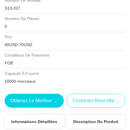
Numéro De Modèle:
S13-327
Nombre De Pièces:
5
Prix:
60USD-70USD
Conditions De Paiement:
FOB
Capacité À Fournir:
10000 morceaux
Obtenez Le Meilleur Prix
Contactez-Nous Maintenant
Informations Détaillées
Description Du Produit