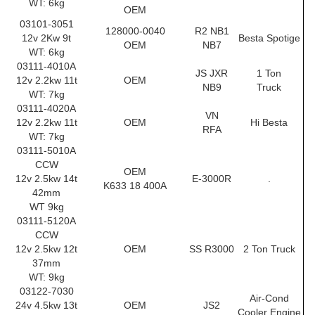
WT: 6kg
OEM
03101-3051
128000-0040
R2 NB1
12v 2Kw 9t
Besta Spotige
OEM
NB7
WT: 6kg
03111-4010A
JS JXR
1 Ton
12v 2.2kw 11t
OEM
NB9
Truck
WT: 7kg
03111-4020A
VN
12v 2.2kw 11t
OEM
Hi Besta
RFA
WT: 7kg
03111-5010A
CCW
OEM
12v 2.5kw 14t
E-3000R
.
K633 18 400A
42mm
WT 9kg
03111-5120A
CCW
12v 2.5kw 12t
OEM
SS R3000
2 Ton Truck
37mm
WT: 9kg
03122-7030
Air-Cond
24v 4.5kw 13t
OEM
JS2
Cooler Engine