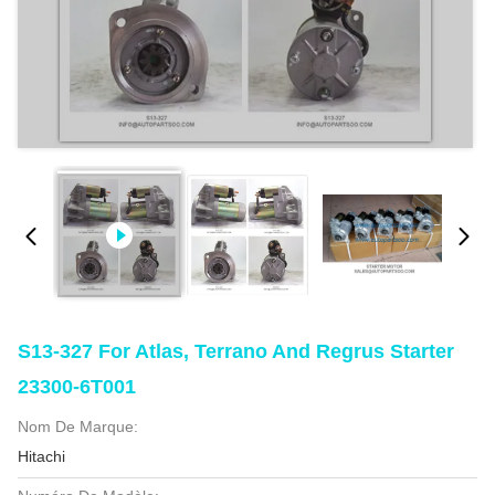
S13-327 For Atlas, Terrano And Regrus Starter
23300-6T001
Nom De Marque:
Hitachi