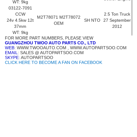
WT: 9kg
03122-7091
CCW
2.5 Ton Truck
M2T78071 M2T78072
24v 4.5kw 12t
SH NTO
27 September
OEM
37mm
2012
WT: 9kg
FOR MORE PART NUMBERS, PLEASE VIEW
GUANGZHOU TWOO AUTO PARTS CO., LTD
WEB
: WWW.TWOOAUTO.COM , WWW.AUTOPARTSOO.COM
EMAIL
: SALES @ AUTOPARTSOO.COM
SKYPE
: AUTOPARTSOO
CLICK HERE TO BECOME A FAN ON FACEBOOK