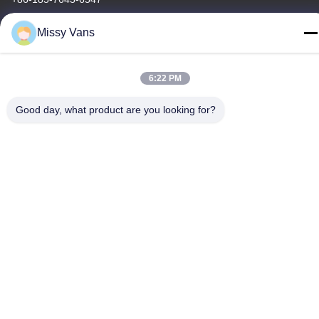
Missy Vans
6:22 PM
Chine Bonne qualité Pièces de moteur japonaises Le fournisseur.
-2026 SHENZHEN TWOO AUTO INDUSTRIAL LTD Tous les
Good day, what product are you looking for?
droits réservés.
Politique de confidentialité
|
Plan du site