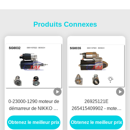
Produits Connexes
0-23000-1290 moteur de
26925121E
démarreur de NIKKO de
265415409902 - moteur
moteur de démarreur des
de démarreur de LUCAS
Obtenez le meilleur prix
pièces d'auto 0-23000-
Obtenez le meilleur prix
12V 1.7KW 8T
1292 24V 5.5KW 11T
MOTORES DE