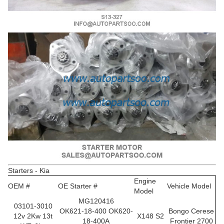
Starters - Kia
Engine
OEM #
OE Starter #
Vehicle Model
Model
MG120416
03101-3010
OK621-18-400 OK620-
Bongo Cerese
12v 2Kw 13t
X148 S2
18-400A
Frontier 2700