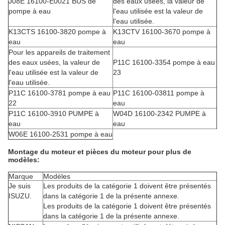
J08E 16100-E0021 BUS de
des eaux usées, la valeur de
pompe à eau
l'eau utilisée est la valeur de
l'eau utilisée.
K13CTS 16100-3820 pompe à
K13CTV 16100-3670 pompe à
eau
eau
Pour les appareils de traitement
des eaux usées, la valeur de
P11C 16100-3354 pompe à eau
l'eau utilisée est la valeur de
23
l'eau utilisée.
P11C 16100-3781 pompe à eau
P11C 16100-03811 pompe à
22
eau
P11C 16100-3910 PUMPE à
W04D 16100-2342 PUMPE à
eau
eau
W06E 16100-2531 pompe à eau
Montage du moteur et pièces du moteur pour plus de
modèles:
Marque
Modèles
Je suis
Les produits de la catégorie 1 doivent être présentés
ISUZU.
dans la catégorie 1 de la présente annexe.
Les produits de la catégorie 1 doivent être présentés
dans la catégorie 1 de la présente annexe.