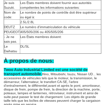
Je suis
Les États membres doivent fournir aux autorités
Suzuki.
compétentes les informations suivantes:
Nom de
Le nombre de points de contrôle doit être supérieur
code:
ou égal à:
2.5L/2.8L
DEUTZ
Le numéro d'immatriculation du véhicule
PEUGEOT
405/505/206 ou 405/505/206
- Je ne
Les États membres doivent:
sais pas.
Le
DL/SL
Daihatsu
À propos de nous:
Twoo Auto Industrial Limited est une société de
transport automobile.
Hino, Mitsubishi, Isuzu, Nissan UD... les
accessoires de véhicules tels que le moteur, la transmission, le
démarreur, l'alternateur, le transfert CA-SE, l'arbre
d'entraînement, le différentiel,avant et après le pont, amortisseur,
disque de frein, pompe de frein, la direction de la machine, porte,
poteaux, lampes et lanternes, rétroviseur, instrument et ainsi de
suite.peut passer le test de chargement. Les objets de grande
taille tels que les boîtes de vitesses peuvent charger la cargaison
après mise en service.