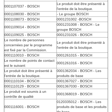
Le produit doit être présenté à
0001107037 - BOSCH
l'entrée de la boutique.
0001108030 - BOSCH
- Le groupe BOSCH
0001108073 - BOSCH
0001231002 -BOSCH
0001231008 - BOSCH - Le
0001109014 - BOSCH
groupe BOSCH
0001109025 - BOSCH
0001231026 - BOSCH
Le nombre de personnes
Le produit doit être présenté à
concernées par le programme
l'entrée de la boutique.
est fixé par la Commission.
0001110010 - BOSCH
0001261015 - BOSCH
Le nombre de points de contact
0001261016 - BOSCH
est le suivant:
Le produit doit être présenté à
0001362034 - BOSCH - Les
l'entrée de la boutique.
produits de base
0001110104 - BOSCH
0001367027 - BOSCH
0001110129 - BOSCH
0001367030 - BOSCH
Le produit est soumis à un
0001368019 - BOSCH
contrôle de qualité
0120335012 - BOSCH - Les
0001116001 - BOSCH
produits de base et les produits
de base