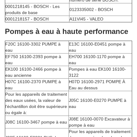
0001218145 - BOSCH - Les
0123335002 - BOSCH
produits de base
0001218157 - BOSCH
A11VI45 - VALEO
Pompes à eau à haute performance
F20C 16100-3302 PUMPE à
E13C 16100-E0451 pompe à
eau
eau
EF750 16100-2393 pompe à
EH700 16100-1170 pompe à
eau
eau
EK100 16100-2466 pompe à
Pompes à eau EK100 16100-
eau ancienne
3122
H07C 16100-2370 PUMPE à
H07D 16100-2971 POMPE À
eau
Eau au dessus
Pour les appareils de traitement
des eaux usées, la valeur de
J05C 16100-E0270 PUMPE à
l'échantillon doit être supérieure
eau
ou égale à:
J08E 16100-0070 Excavateur à
J08C 16100-3467 pompe à eau
pompe à eau
Pour les appareils de traitement