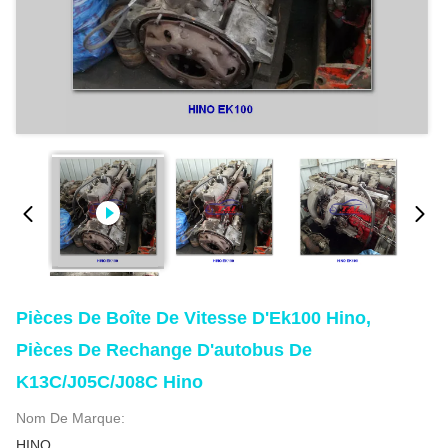
Pièces De Boîte De Vitesse D'Ek100 Hino,
Pièces De Rechange D'autobus De
K13C/J05C/J08C Hino
Nom De Marque:
HINO