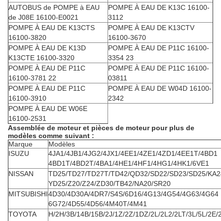
AUTOBUS de POMPE à EAU
POMPE À EAU DE K13C 16100-
de J08E 16100-E0021
3112
POMPE À EAU DE K13CTS
POMPE À EAU DE K13CTV
16100-3820
16100-3670
POMPE À EAU DE K13D
POMPE À EAU DE P11C 16100-
K13CTE 16100-3320
3354 23
POMPE À EAU DE P11C
POMPE À EAU DE P11C 16100-
16100-3781 22
03811
POMPE À EAU DE P11C
POMPE À EAU DE W04D 16100-
16100-3910
2342
POMPE À EAU DE W06E
16100-2531
Assemblée de moteur et pièces de moteur pour plus de
modèles comme suivant :
Marque
Modèles
ISUZU
4JA1/4JB1/4JG2/4JX1/4EE1/4ZE1/4ZD1/4EE1T/4BD1
4BD1T/4BD2T/4BA1/4HE1/4HF1/4HG1/4HK1/6VE1
NISSAN
TD25/TD27/TD27T/TD42/QD32/SD22/SD23/SD25/KA2
YD25/Z20/Z24/ZD30/TB42/NA20/SR20
MITSUBISHI
4D30/4D30A/4DR7/S4S/6D16/4G13/4G54/4G63/4G64
6G72/4D55/4D56/4M40T/4M41
TOYOTA
H/2H/3B/14B/15B/2J/1Z/2Z/1DZ/2L/2L2/2LT/3L/5L/2E/