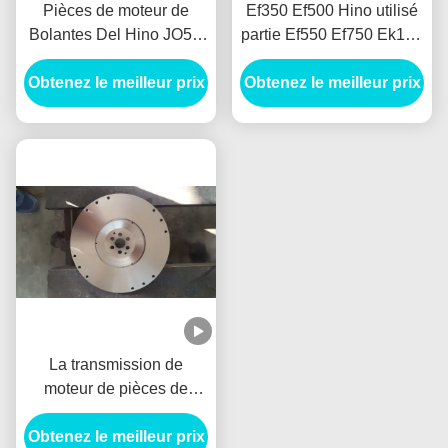
Pièces de moteur de
Ef350 Ef500 Hino utilisé
Bolantes Del Hino JO5C
partie Ef550 Ef750 Ek100
JO5E Volantes EF350
El100 Em100 Ep100
Obtenez le meilleur prix
EF500 EF550 EF750
Obtenez le meilleur prix
Er100 Er200 F17e F17d
F17c
La transmission de
moteur de pièces de
moteur d'EF700 EF750
Obtenez le meilleur prix
Hino partie Volante