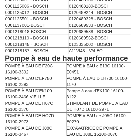
0001125006 - BOSCH
0120488189-BOSCH
0001125012 - BOSCH
0120489244 - BOSCH
0001125501 - BOSCH
0120489328 - BOSCH
0001137001-BOSCH
0120689533 - BOSCH
0001218018-BOSCH
0120689538 - BOSCH
0001218110 - BOSCH
0120689562-BOSCH
0001218145 - BOSCH
0123335002 - BOSCH
0001218157 - BOSCH
A11VI45 - VALEO
Pompe à eau de haute performance
POMPE À EAU DE F20C
POMPE à EAU d'E13C 16100-
16100-3302
E0451
POMPE À EAU D'EF750
POMPE À EAU D'EH700 16100-
16100-2393
1170
POMPE À EAU D'EK100
Pompe à eau d'EK100 16100-
16100-2466 VIEILLE
3122
POMPE À EAU DE H07C
STIMULANT DE POMPE À EAU
16100-2370
DE H07D 16100-2971
POMPE À EAU DE HO7D
POMPE à EAU de J05C 16100-
16100-2973
E0270
POMPE À EAU DE J08C
EXCAVATRICE DE POMPE À
16100-3467
EAU DE J08E 16100-0070