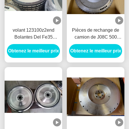
volant 123100z2end
Pièces de rechange de
Bolantes Del Fe35
camion de J08C 500
Volantes Nissan des
Hino, volant 13450-2830
Obtenez le meilleur prix
pièces de moteur de
Obtenez le meilleur prix
Bolantes Del J08C
12310-0z2end Hino Ud40
Volantes JO8C
Fd35