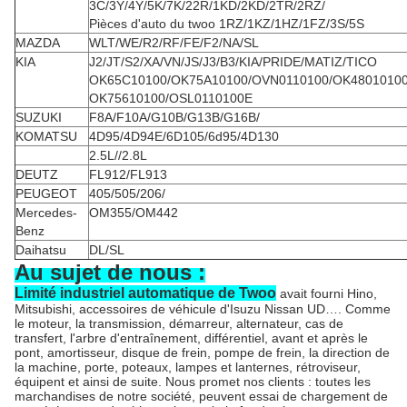
3C/3Y/4Y/5K/7K/22R/1KD/2KD/2TR/2RZ/
Pièces d'auto du twoo 1RZ/1KZ/1HZ/1FZ/3S/5S
MAZDA
WLT/WE/R2/RF/FE/F2/NA/SL
KIA
J2/JT/S2/XA/VN/JS/J3/B3/KIA/PRIDE/MATIZ/TICO
OK65C10100/OK75A10100/OVN0110100/OK4801010
OK75610100/OSL0110100E
SUZUKI
F8A/F10A/G10B/G13B/G16B/
KOMATSU
4D95/4D94E/6D105/6d95/4D130
2.5L//2.8L
DEUTZ
FL912/FL913
PEUGEOT
405/505/206/
Mercedes-
OM355/OM442
Benz
Daihatsu
DL/SL
Au sujet de nous :
Limité industriel automatique de Twoo
avait fourni Hino,
Mitsubishi, accessoires de véhicule d'Isuzu Nissan UD…. Comme
le moteur, la transmission, démarreur, alternateur, cas de
transfert, l'arbre d'entraînement, différentiel, avant et après le
pont, amortisseur, disque de frein, pompe de frein, la direction de
la machine, porte, poteaux, lampes et lanternes, rétroviseur,
équipent et ainsi de suite. Nous promet nos clients : toutes les
marchandises de notre société, peuvent essai de chargement de