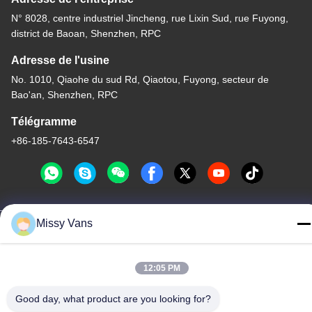
N° 8028, centre industriel Jincheng, rue Lixin Sud, rue Fuyong,
district de Baoan, Shenzhen, RPC
Adresse de l'usine
No. 1010, Qiaohe du sud Rd, Qiaotou, Fuyong, secteur de
Bao'an, Shenzhen, RPC
Télégramme
+86-185-7643-6547
Missy Vans
Chine Bonne qualité Pièces de moteur japonaises Le fournisseur.
-2026 SHENZHEN TWOO AUTO INDUSTRIAL LTD Tous les
droits réservés.
12:05 PM
Politique de confidentialité
|
Plan du site
Good day, what product are you looking for?