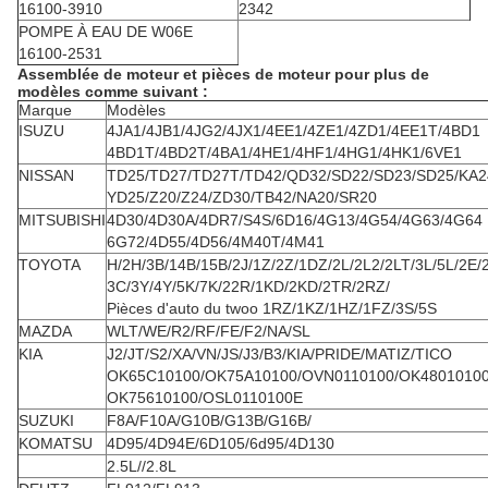
16100-3910
2342
POMPE À EAU DE W06E
16100-2531
Assemblée de moteur et pièces de moteur pour plus de
modèles comme suivant :
Marque
Modèles
ISUZU
4JA1/4JB1/4JG2/4JX1/4EE1/4ZE1/4ZD1/4EE1T/4BD1
4BD1T/4BD2T/4BA1/4HE1/4HF1/4HG1/4HK1/6VE1
NISSAN
TD25/TD27/TD27T/TD42/QD32/SD22/SD23/SD25/KA2
YD25/Z20/Z24/ZD30/TB42/NA20/SR20
MITSUBISHI
4D30/4D30A/4DR7/S4S/6D16/4G13/4G54/4G63/4G64
6G72/4D55/4D56/4M40T/4M41
TOYOTA
H/2H/3B/14B/15B/2J/1Z/2Z/1DZ/2L/2L2/2LT/3L/5L/2E/
3C/3Y/4Y/5K/7K/22R/1KD/2KD/2TR/2RZ/
Pièces d'auto du twoo 1RZ/1KZ/1HZ/1FZ/3S/5S
MAZDA
WLT/WE/R2/RF/FE/F2/NA/SL
KIA
J2/JT/S2/XA/VN/JS/J3/B3/KIA/PRIDE/MATIZ/TICO
OK65C10100/OK75A10100/OVN0110100/OK4801010
OK75610100/OSL0110100E
SUZUKI
F8A/F10A/G10B/G13B/G16B/
KOMATSU
4D95/4D94E/6D105/6d95/4D130
2.5L//2.8L