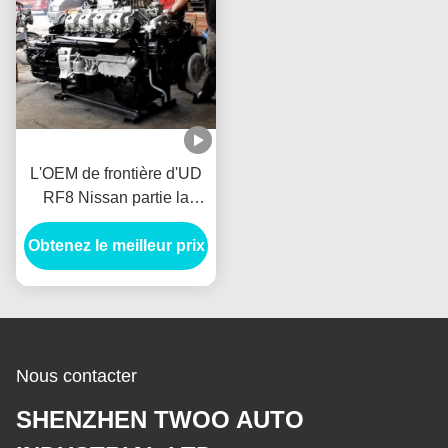
L'OEM de frontière d'UD
RF8 Nissan partie la
garantie de la qualité de
Obtenez le meilleur prix
moteur diesel de moteur
Nous contacter
SHENZHEN TWOO AUTO