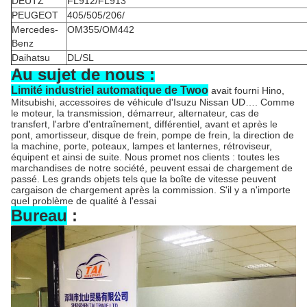
DEUTZ
FL912/FL913
PEUGEOT
405/505/206/
Mercedes-
OM355/OM442
Benz
Daihatsu
DL/SL
Au sujet de nous :
Limité industriel automatique de Twoo
avait fourni Hino,
Mitsubishi, accessoires de véhicule d'Isuzu Nissan UD…. Comme
le moteur, la transmission, démarreur, alternateur, cas de
transfert, l'arbre d'entraînement, différentiel, avant et après le
pont, amortisseur, disque de frein, pompe de frein, la direction de
la machine, porte, poteaux, lampes et lanternes, rétroviseur,
équipent et ainsi de suite. Nous promet nos clients : toutes les
marchandises de notre société, peuvent essai de chargement de
passé. Les grands objets tels que la boîte de vitesse peuvent
cargaison de chargement après la commission. S'il y a n'importe
quel problème de qualité à l'essai
Bureau
: