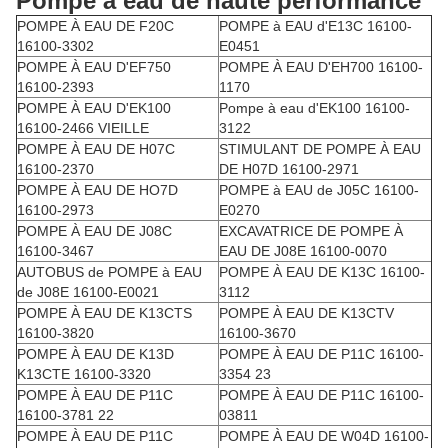
Pompe à eau de haute performance
POMPE À EAU DE F20C
POMPE à EAU d'E13C 16100-
16100-3302
E0451
POMPE À EAU D'EF750
POMPE À EAU D'EH700 16100-
16100-2393
1170
POMPE À EAU D'EK100
Pompe à eau d'EK100 16100-
16100-2466 VIEILLE
3122
POMPE À EAU DE H07C
STIMULANT DE POMPE À EAU
16100-2370
DE H07D 16100-2971
POMPE À EAU DE HO7D
POMPE à EAU de J05C 16100-
16100-2973
E0270
POMPE À EAU DE J08C
EXCAVATRICE DE POMPE À
16100-3467
EAU DE J08E 16100-0070
AUTOBUS de POMPE à EAU
POMPE À EAU DE K13C 16100-
de J08E 16100-E0021
3112
POMPE À EAU DE K13CTS
POMPE À EAU DE K13CTV
16100-3820
16100-3670
POMPE À EAU DE K13D
POMPE À EAU DE P11C 16100-
K13CTE 16100-3320
3354 23
POMPE À EAU DE P11C
POMPE À EAU DE P11C 16100-
16100-3781 22
03811
POMPE À EAU DE P11C
POMPE À EAU DE W04D 16100-