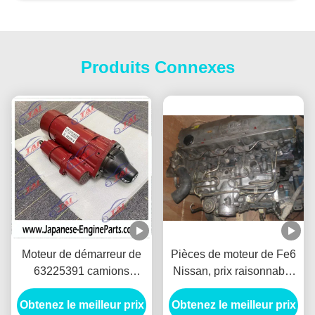
Produits Connexes
Moteur de démarreur de
Pièces de moteur de Fe6
63225391 camions
Nissan, prix raisonnable
Nissan Engine Parts pour
garanti par qualité
Obtenez le meilleur prix
le camion
Obtenez le meilleur prix
japonaise utilisé de