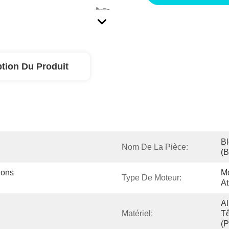
ption Du Produit
Bl
Nom De La Pièce:
(b
ons 
Mo
Type De Moteur:
A
Al
Matériel:
Tê
(p