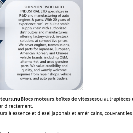
teurs
,
nu
Blocs moteurs
,
boîtes de vitesses
ou autre
pièces
er directement.
 essence et diesel japonais et américains, couvrant les c