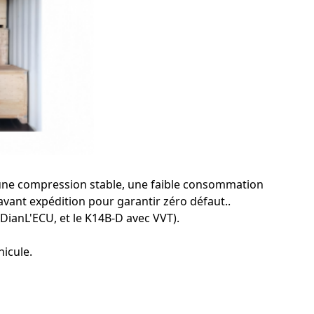
t une compression stable, une faible consommation
vant expédition pour garantir zéro défaut..
 Dian
L'ECU, et le K14B-D avec VVT).
hicule.