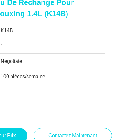
Nu De Rechange Pour
ouxing 1.4L (K14B)
K14B
1
Negotiate
100 pièces/semaine
ur Prix
Contactez Maintenant