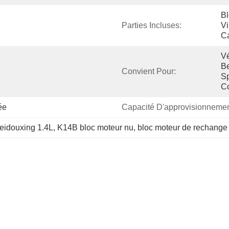
Bl
Parties Incluses:
Vi
C
Vé
Be
Convient Pour:
Sp
C
ée
Capacité D'approvisionnemen
eidouxing 1.4L
, 
K14B bloc moteur nu
, 
bloc moteur de rechange