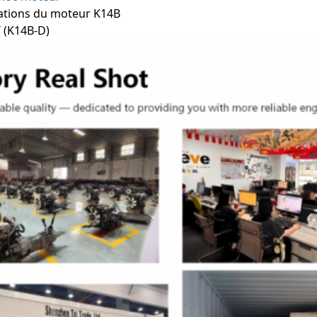
cations du moteur K14B
T (K14B-D)