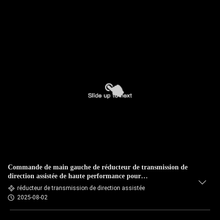
Commande de main gauche de réducteur de transmission de
direction assistée de haute performance pour
NQR75/4HG1/4HK1 8-98251947-2/8-97305047-6
réducteur de transmission de direction assistée
2025-08-02