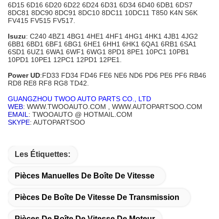
6D15 6D16 6D20 6D22 6D24 6D31 6D34 6D40 6DB1 6DS7
8DC81 8DC90 8DC91 8DC10 8DC11 10DC11 T850 K4N S6K
FV415 FV515 FV517.
Isuzu
: C240 4BZ1 4BG1 4HE1 4HF1 4HG1 4HK1 4JB1 4JG2
6BB1 6BD1 6BF1 6BG1 6HE1 6HH1 6HK1 6QA1 6RB1 6SA1
6SD1 6UZ1 6WA1 6WF1 6WG1 8PD1 8PE1 10PC1 10PB1
10PD1 10PE1 12PC1 12PD1 12PE1.
Power UD
:FD33 FD34 FD46 FE6 NE6 ND6 PD6 PE6 PF6 RB46
RD8 RE8 RF8 RG8 TD42.
GUANGZHOU TWOO AUTO PARTS CO., LTD
WEB
: WWW.TWOOAUTO.COM , WWW.AUTOPARTSOO.COM
EMAIL
: TWOOAUTO @ HOTMAIL.COM
SKYPE
: AUTOPARTSOO
Les Étiquettes:
Pièces Manuelles De Boîte De Vitesse
Pièces De Boîte De Vitesse De Transmission
Pièces De Boîte De Vitesse De Moteur