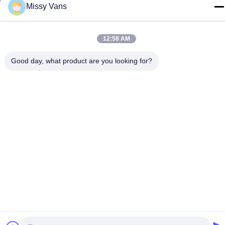
Télégramme
Missy Vans
+86-185-7643-6547
12:58 AM
Good day, what product are you looking for?
Chine Bonne qualité Pièces de moteur japonaises Le fournisseur.
-2026 SHENZHEN TWOO AUTO INDUSTRIAL LTD Tous les
droits réservés.
Politique de confidentialité
|
Plan du site