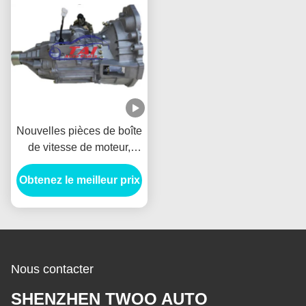
Nouvelles pièces de boîte
de vitesse de moteur,
autobus manuel 1.3l de
Obtenez le meilleur prix
Lifan Mr514e01
Fengshun de boîte de
vitesse de transmission
mini
Nous contacter
SHENZHEN TWOO AUTO