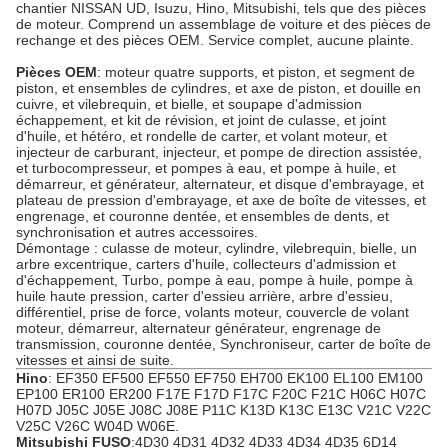
chantier NISSAN UD, Isuzu, Hino, Mitsubishi, tels que des pièces
de moteur. Comprend un assemblage de voiture et des pièces de
rechange et des pièces OEM. Service complet, aucune plainte.
Pièces OEM
: moteur quatre supports, et piston, et segment de
piston, et ensembles de cylindres, et axe de piston, et douille en
cuivre, et vilebrequin, et bielle, et soupape d'admission
échappement, et kit de révision, et joint de culasse, et joint
d'huile, et hétéro, et rondelle de carter, et volant moteur, et
injecteur de carburant, injecteur, et pompe de direction assistée,
et turbocompresseur, et pompes à eau, et pompe à huile, et
démarreur, et générateur, alternateur, et disque d'embrayage, et
plateau de pression d'embrayage, et axe de boîte de vitesses, et
engrenage, et couronne dentée, et ensembles de dents, et
synchronisation et autres accessoires.
Démontage : culasse de moteur, cylindre, vilebrequin, bielle, un
arbre excentrique, carters d'huile, collecteurs d'admission et
d'échappement, Turbo, pompe à eau, pompe à huile, pompe à
huile haute pression, carter d'essieu arrière, arbre d'essieu,
différentiel, prise de force, volants moteur, couvercle de volant
moteur, démarreur, alternateur générateur, engrenage de
transmission, couronne dentée, Synchroniseur, carter de boîte de
vitesses et ainsi de suite.
Hino
: EF350 EF500 EF550 EF750 EH700 EK100 EL100 EM100
EP100 ER100 ER200 F17E F17D F17C F20C F21C H06C H07C
H07D J05C J05E J08C J08E P11C K13D K13C E13C V21C V22C
V25C V26C W04D W06E.
Mitsubishi FUSO
:4D30 4D31 4D32 4D33 4D34 4D35 6D14