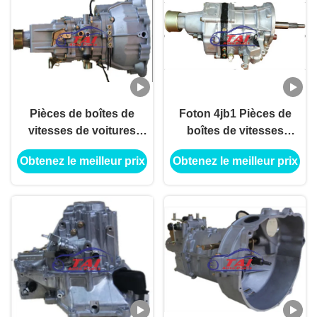
Pièces de boîtes de
Foton 4jb1 Pièces de
vitesses de voitures
boîtes de vitesses
hautes performances,
manuelles, Pièces de
Obtenez le meilleur prix
Obtenez le meilleur prix
BAW
boîtes de vitesses de
1.6/S3/S3L//5TR16A01
haute performance
Pièces de boîtes de
vitesses