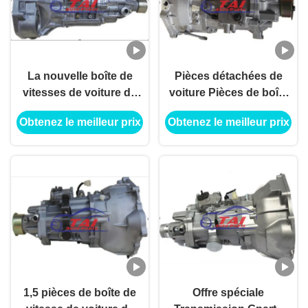
La nouvelle boîte de
Pièces détachées de
vitesses de voiture de
voiture Pièces de boîte
Suzuki partie la qualité
de vitesses
Obtenez le meilleur prix
Obtenez le meilleur prix
de boîte de vitesses de
automatique, boîte de
transmission de 474
vitesses Wuling N300
Mr510a01 garantie
B12 Sc63b
1,5 pièces de boîte de
Offre spéciale