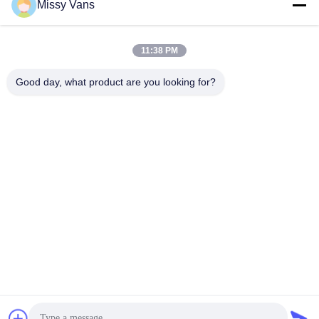
Missy Vans
Notre adresse
Adresse de l'entreprise
11:38 PM
N° 8028, centre industriel Jincheng, rue Lixin Sud, rue Fuyong,
district de Baoan, Shenzhen, RPC
Good day, what product are you looking for?
Adresse de l'usine
N° 1010, rue Qiaohe Sud, Qiaotou, Fuyong, district de Bao'an,
Shenzhen, RPC
Tél
+86-185-7643-6547
Chine Bonne qualité Pièces de moteur japonaises Fournisseur.
Copyright © -2026 SHENZHEN TWOO AUTO INDUSTRIAL LTD .
Tous droits réservés.
Politique de confidentialité
|
Plan du site