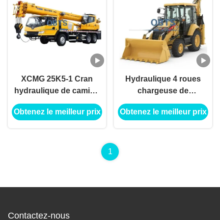
XCMG 25K5-1 Cran
Hydraulique 4 roues
hydraulique de camion
chargeuse de
d'occasion Équipement
remorqueuse capacité
Obtenez le meilleur prix
Obtenez le meilleur prix
d'ingénierie de
de seau 4,5 m
construction
équipement de
construction
1
Contactez-nous