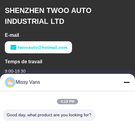
SHENZHEN TWOO AUTO
INDUSTRIAL LTD
E-mail
twooauto@hotmail.com
Temps de travail
9:00-18:30
Missy Vans
Notre adresse
Adresse de l'entreprise
4:19 PM
N° 8028, centre industriel Jincheng, rue Lixin Sud, rue Fuyong,
district de Baoan, Shenzhen, RPC
Good day, what product are you looking for?
Adresse de l'usine
N° 1010, rue Qiaohe Sud, Qiaotou, Fuyong, district de Bao'an,