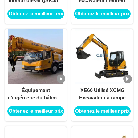
moteur diesel QSK45-C
excavateur Liebherr
de haute qualité pour la
R9250 neuf
Obtenez le meilleur prix
Obtenez le meilleur prix
construction
Équipement
XE60 Utilisé XCMG
d'ingénierie du bâtiment
Excavateur à rampe
25 tonnes 50 tonnes 70
équipement d'ingénierie
Obtenez le meilleur prix
Obtenez le meilleur prix
tonnes Grue de camion
de construction
usagée