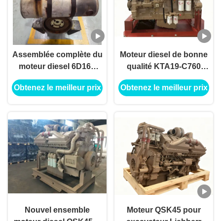
Assemblée complète du
Moteur diesel de bonne
moteur diesel 6D16T
qualité KTA19-C760
pour l'excavatrice de
pour machines de
Obtenez le meilleur prix
Obtenez le meilleur prix
construction
construction
Nouvel ensemble
Moteur QSK45 pour