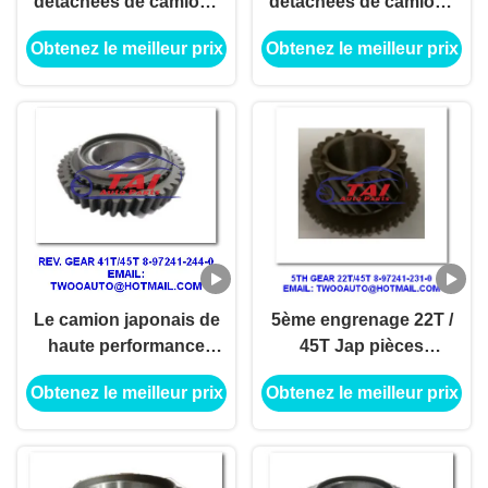
détachées de camions
détachées de camions
japonais 45S 8-97241-
japonais 4JH1-TC 4HF1-
Obtenez le meilleur prix
Obtenez le meilleur prix
296-1 4JH1-TC 4HF1-
2005 NKR-71MYY5T
2005 NKR-71MYY5T
Le camion japonais de
5ème engrenage 22T /
haute performance
45T Jap pièces
partie 41T/45T 8-97241-
détachées de camion 8-
Obtenez le meilleur prix
Obtenez le meilleur prix
244-0, 4JH1-TC 4HF1-
97241-231-0 4JH1-TC
2005 NKR-71MYY5T
4HF1-2005 NKR-
71MYY5T