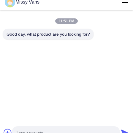
Missy Vans
Notre adresse
Adresse de l'entreprise
11:51 PM
N° 8028, centre industriel Jincheng, rue Lixin Sud, rue Fuyong,
district de Baoan, Shenzhen, RPC
Good day, what product are you looking for?
Adresse de l'usine
N° 1010, rue Qiaohe Sud, Qiaotou, Fuyong, district de Bao'an,
Shenzhen, RPC
Tél
+86-185-7643-6547
Chine Bonne qualité Pièces de moteur japonaises Fournisseur.
Copyright © -2026 SHENZHEN TWOO AUTO INDUSTRIAL LTD .
Tous droits réservés.
Politique de confidentialité
|
Plan du site