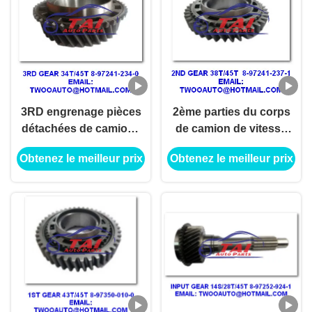
3RD engrenage pièces
2ème parties du corps
détachées de camions
de camion de vitesse
japonais 34T/45T 8-
38T/45T 8-97241-237-1
Obtenez le meilleur prix
Obtenez le meilleur prix
97241-234-0 4JH1-TC
4JH1-TC 4HF1-2005
4HF1-2005 NKR-
NKR-71MYY5T
71MYY5T