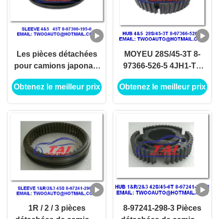
Les pièces détachées
MOYEU 28S/45-3T 8-
pour camions japonais
97366-526-5 4JH1-TC
4 / 5 45T 8-97300-195-0
4HF1-2005 NKR-
Obtenez le meilleur prix
Obtenez le meilleur prix
4JH1-TC 4HF1-2005
71MYY5T Dépanneuses
NKR-71MYY5T
de camions japonais
1R / 2 / 3 pièces
8-97241-298-3 Pièces