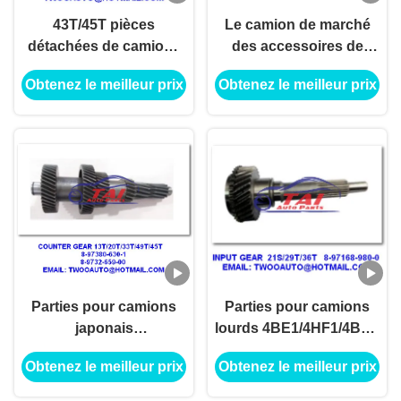
43T/45T pièces
Le camion de marché
détachées de camions
des accessoires de
japonais 8-97350-010-0,
vitesse d'entrée partie
Obtenez le meilleur prix
Obtenez le meilleur prix
4JH1-TC 4HF1-2005
14S/28T/45T 8-97252-
NKR-71MYY5T 1ST
924-1 4JH1-TC 4HF1-
Gear
2005 NKR-71
Parties pour camions
Parties pour camions
japonais
lourds 4BE1/4HF1/4BD1
13T/20T/33T/49T/45T, 8-
MXA5R
Obtenez le meilleur prix
Obtenez le meilleur prix
97380-630-1 8-9732-659-
00 4JH1-TC 4HF1-2005