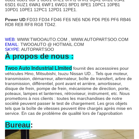
6SD1 6UZ1 6WA1 6WF1 6WG1 8PD1 8PE1 10PC1 10PB1
10PD1 10PE1 12PC1 12PD1 12PE1.
Power UD
:FD33 FD34 FD46 FE6 NE6 ND6 PD6 PE6 PF6 RB46
RD8 RE8 RF8 RG8 TD42.
WEB
: WWW.TWOOAUTO.COM , WWW.AUTOPARTSOO.COM
EMAIL
: TWOOAUTO @ HOTMAIL.COM
SKYPE
: AUTOPARTSOO
À propos de nous :
Twoo Auto Industrial LImited
fournit des accessoires pour
véhicules Hino, Mitsubishi, Isuzu Nissan UD... Tels que moteur,
transmission, démarreur, alternateur, boîte de transfert, arbre de
transmission, différentiel, pont avant et arrière, amortisseur,
disque de frein, pompe de frein, mécanisme de direction, porte,
poteaux, lampes et lanternes, rétroviseur, instrument, etc. Nous
promettons à nos clients : toutes les marchandises de notre
société peuvent passer le test de chargement. Les gros objets
tels que la boîte de vitesses peuvent être chargés après mise en
service. En cas de problème de qualité lors de l'approbation
Bureau
: