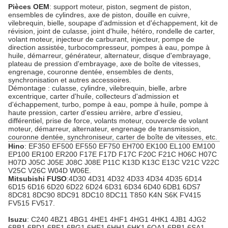
Pièces OEM
: support moteur, piston, segment de piston,
ensembles de cylindres, axe de piston, douille en cuivre,
vilebrequin, bielle, soupape d'admission et d'échappement, kit de
révision, joint de culasse, joint d'huile, hétéro, rondelle de carter,
volant moteur, injecteur de carburant, injecteur, pompe de
direction assistée, turbocompresseur, pompes à eau, pompe à
huile, démarreur, générateur, alternateur, disque d'embrayage,
plateau de pression d'embrayage, axe de boîte de vitesses,
engrenage, couronne dentée, ensembles de dents,
synchronisation et autres accessoires.
Démontage : culasse, cylindre, vilebrequin, bielle, arbre
excentrique, carter d'huile, collecteurs d'admission et
d'échappement, turbo, pompe à eau, pompe à huile, pompe à
haute pression, carter d'essieu arrière, arbre d'essieu,
différentiel, prise de force, volants moteur, couvercle de volant
moteur, démarreur, alternateur, engrenage de transmission,
couronne dentée, synchroniseur, carter de boîte de vitesses, etc.
Hino
: EF350 EF500 EF550 EF750 EH700 EK100 EL100 EM100
EP100 ER100 ER200 F17E F17D F17C F20C F21C H06C H07C
H07D J05C J05E J08C J08E P11C K13D K13C E13C V21C V22C
V25C V26C W04D W06E.
Mitsubishi FUSO
:4D30 4D31 4D32 4D33 4D34 4D35 6D14
6D15 6D16 6D20 6D22 6D24 6D31 6D34 6D40 6DB1 6DS7
8DC81 8DC90 8DC91 8DC10 8DC11 T850 K4N S6K FV415
FV515 FV517.
Isuzu
: C240 4BZ1 4BG1 4HE1 4HF1 4HG1 4HK1 4JB1 4JG2
6BB1 6BD1 6BF1 6BG1 6HE1 6HH1 6HK1 6QA1 6RB1 6SA1