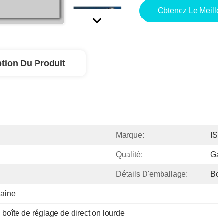
Obtenez Le Meille
ption Du Produit
Marque:
I
Qualité:
Ga
Détails D'emballage:
Bo
aine
, 
boîte de réglage de direction lourde