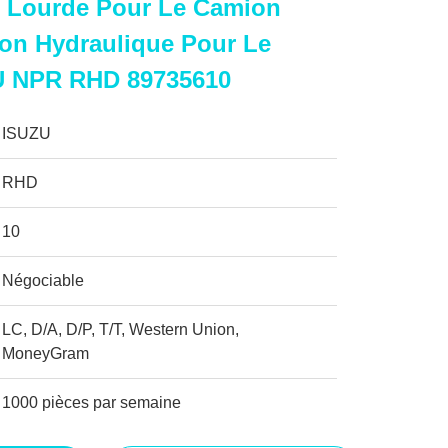
n Lourde Pour Le Camion
ion Hydraulique Pour Le
U NPR RHD 89735610
ISUZU
RHD
10
Négociable
LC, D/A, D/P, T/T, Western Union,
MoneyGram
1000 pièces par semaine