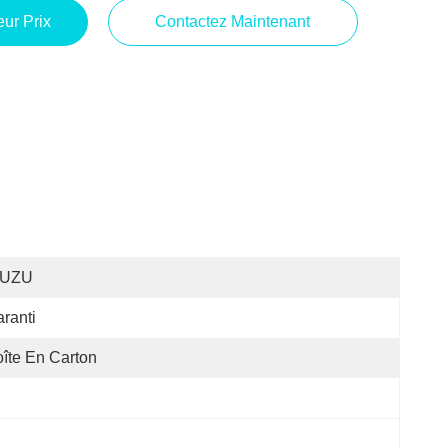
ur Prix
Contactez Maintenant
SUZU
ranti
îte En Carton