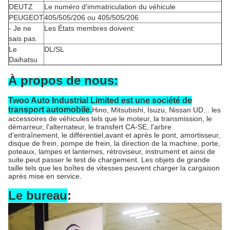
DEUTZ
Le numéro d'immatriculation du véhicule
PEUGEOT
405/505/206 ou 405/505/206
- Je ne
Les États membres doivent:
sais pas.
Le
DL/SL
Daihatsu
À propos de nous:
Twoo Auto Industrial Limited est une société de
transport automobile.
Hino, Mitsubishi, Isuzu, Nissan UD... les
accessoires de véhicules tels que le moteur, la transmission, le
démarreur, l'alternateur, le transfert CA-SE, l'arbre
d'entraînement, le différentiel,avant et après le pont, amortisseur,
disque de frein, pompe de frein, la direction de la machine, porte,
poteaux, lampes et lanternes, rétroviseur, instrument et ainsi de
suite.peut passer le test de chargement. Les objets de grande
taille tels que les boîtes de vitesses peuvent charger la cargaison
après mise en service.
Le bureau
: