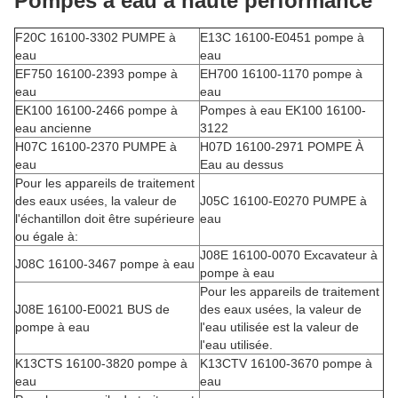
Pompes à eau à haute performance
F20C 16100-3302 PUMPE à
E13C 16100-E0451 pompe à
eau
eau
EF750 16100-2393 pompe à
EH700 16100-1170 pompe à
eau
eau
EK100 16100-2466 pompe à
Pompes à eau EK100 16100-
eau ancienne
3122
H07C 16100-2370 PUMPE à
H07D 16100-2971 POMPE À
eau
Eau au dessus
Pour les appareils de traitement
des eaux usées, la valeur de
J05C 16100-E0270 PUMPE à
l'échantillon doit être supérieure
eau
ou égale à:
J08E 16100-0070 Excavateur à
J08C 16100-3467 pompe à eau
pompe à eau
Pour les appareils de traitement
J08E 16100-E0021 BUS de
des eaux usées, la valeur de
pompe à eau
l'eau utilisée est la valeur de
l'eau utilisée.
K13CTS 16100-3820 pompe à
K13CTV 16100-3670 pompe à
eau
eau