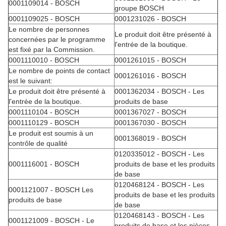
0001109014 - BOSCH
groupe BOSCH
0001109025 - BOSCH
0001231026 - BOSCH
Le nombre de personnes
Le produit doit être présenté à
concernées par le programme
l'entrée de la boutique.
est fixé par la Commission.
0001110010 - BOSCH
0001261015 - BOSCH
Le nombre de points de contact
0001261016 - BOSCH
est le suivant:
Le produit doit être présenté à
0001362034 - BOSCH - Les
l'entrée de la boutique.
produits de base
0001110104 - BOSCH
0001367027 - BOSCH
0001110129 - BOSCH
0001367030 - BOSCH
Le produit est soumis à un
0001368019 - BOSCH
contrôle de qualité
0120335012 - BOSCH - Les
0001116001 - BOSCH
produits de base et les produits
de base
0120468124 - BOSCH - Les
0001121007 - BOSCH Les
produits de base et les produits
produits de base
de base
0120468143 - BOSCH - Les
0001121009 - BOSCH - Le
produits de base et les pièces