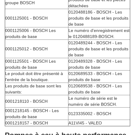
groupe BOSCH
détachées
0120488186 - BOSCH - Les
0001125001 - BOSCH
produits de base et les produits
de base
0001125006 - BOSCH Les
Le numéro d'enregistrement est
produits de base
le 0120488189-BOSCH.
0120489244 - BOSCH - Les
0001125012 - BOSCH
produits de base et les produits
de base
0001125501 - BOSCH Les
0120489328 - BOSCH - Les
produits de base
produits de base
Le produit doit être présenté à
0120689533 - BOSCH - Les
l'entrée de la boutique.
produits de base
Les produits de base sont les
0120689538 - BOSCH - Les
suivants:
produits de base
Le numéro de série est le
0001218110 - BOSCH
numéro de série BOSCH.
0001218145 - BOSCH - Les
0123335002 - BOSCH
produits de base
0001218157 - BOSCH
A11VI45 - VALEO