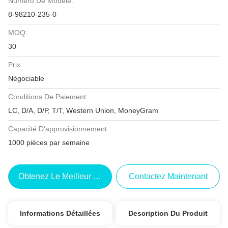
Numéro De Modèle:
8-98210-235-0
MOQ:
30
Prix:
Négociable
Conditions De Paiement:
LC, D/A, D/P, T/T, Western Union, MoneyGram
Capacité D'approvisionnement:
1000 pièces par semaine
Obtenez Le Meilleur Prix
Contactez Maintenant
Informations Détaillées
Description Du Produit