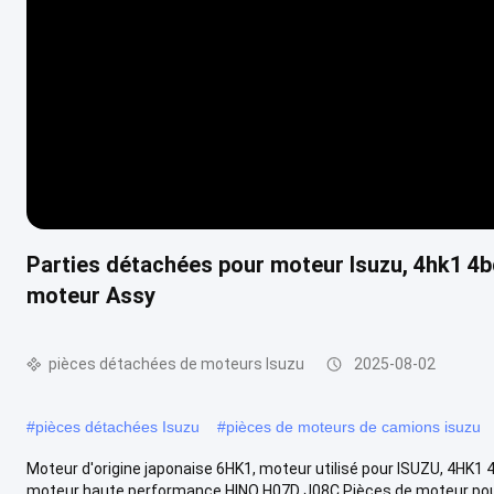
Parties détachées pour moteur Isuzu, 4hk1 4b
moteur Assy
pièces détachées de moteurs Isuzu
2025-08-02
#
pièces détachées Isuzu
#
pièces de moteurs de camions isuzu
Moteur d'origine japonaise 6HK1, moteur utilisé pour ISUZU, 4HK
moteur haute performance HINO H07D J08C Pièces de moteur pour