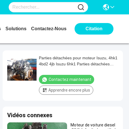
s
Solutions
Contactez-Nous
Citation
Parties détachées pour moteur Isuzu, 4hk1
4bd2 4jb Isuzu 6hk1 Parties détachées
pour moteur Assy
Contactez maintenant
Apprendre encore plus
Vidéos connexes
Moteur de voiture diesel