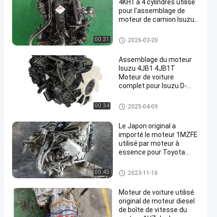
4KH1 à 4 cylindres utilisé
pour l'assemblage de
moteur de camion Isuzu,
pièces automobiles
pièces détachées de moteurs I
00:31
2026-03-20
suzu
Assemblage du moteur
Isuzu 4JB1 4JB1T
Moteur de voiture
complet pour Isuzu D-
MAX Trooper Bighorn NKR
ELF
pièces détachées de moteurs I
00:34
2025-04-09
suzu
Le Japon original a
importé le moteur 1MZFE
utilisé par moteur à
essence pour Toyota
Vellfire
Moteurs japonais d'occasion
00:45
2023-11-16
Moteur de voiture utilisé
original de moteur diesel
de boîte de vitesse du