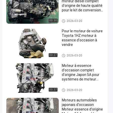
moteur diesel complet
d'origine de haute qualité
pour le kit de conversion
de la boîte de vitesses
Nissan TD27 pour le
Pièces de rechange de moteur
00:30
2026-03-20
moteur de voiture
de Toyota
Pour le moteur de voiture
Toyota 1HZ moteur à
essence d'occasion à
vendre
Pièces de rechange de moteur
00:27
2026-03-20
de Toyota
Moteur à essence
d'occasion complet
d'origine Japon 5A pour
systèmes de moteur
Toyota
Pièces de rechange de moteur
00:37
2026-03-20
de Toyota
Moteurs automobiles
japonais d'occasion
Moteur essence d'origine