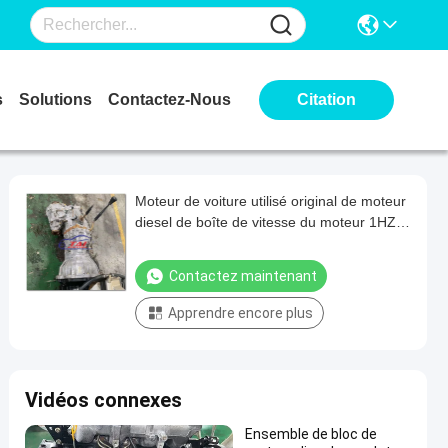
s
Solutions
Contactez-Nous
Citation
Moteur de voiture utilisé original de moteur
diesel de boîte de vitesse du moteur 1HZ
du Japon
Contactez maintenant
Apprendre encore plus
Vidéos connexes
Ensemble de bloc de