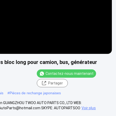
 bloc long pour camion, bus, générateur
Contactez-nous maintenant
Partager
ais
#
Pièces de rechange japonaises
asion GUANGZHOU TWOO AUTO PARTS CO., LTD WEB:
AutoParts@hotmail.com SKYPE: AUTOPARTSOO
Voir plus