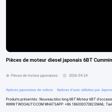
Pièces de moteur diesel japonais 6BT Cummins
Pièces de moteur japonaises
2026-04-24
#
pièces japonaises de voiture
#
pièces d'auto utilisées par Japon
Produits présentés : Nouveau bloc long 6BT Moteur 6BT d'occ
WWW.TWOOAUTO.COM WHATSAPP: +86 18603037382 EMAIL: Tai