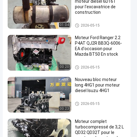
moteur diesel 6D16T
pour l'excavatrice de
construction
Pièces de moteur japonaises
01:04
2026-05-15
Moteur Ford Ranger 2.2
P4AT QJ2R BB3Q-6006-
EA d'occasion pour
Mazda BT50 En stock
Pièces de moteur japonaises
00:20
2026-05-15
Nouveau bloc moteur
long 4HG1 pour moteur
diesel Isuzu 4HG1
Pièces de moteur japonaises
2026-05-15
00:23
Moteur complet
turbocompressé de 3,2 L
QD32 QD32T pour le