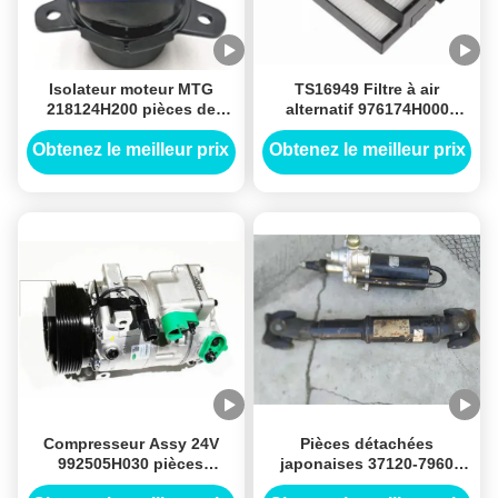
Isolateur moteur MTG
TS16949 Filtre à air
218124H200 pièces de
alternatif 976174H000
rechange japonaises
pièces détachées
Hyundai H1 Van
japonaises Hyundai H1 Van
Obtenez le meilleur prix
Obtenez le meilleur prix
Compresseur Assy 24V
Pièces détachées
992505H030 pièces
japonaises 37120-7960
détachées japonaises
pour le bus Hino