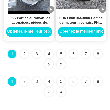
J08C Parties automobiles
6HK1 898153-4800 Parties
japonaises, pièces de
de moteur japonais, RHE6
moteur automobile
Turbocompresseur 898153-
GT3576D Turbo 479016-
4800 V-720101 VIHH Pour
Obtenez le meilleur prix
Obtenez le meilleur prix
5001 750849-0001 750849-
Isuzu Turbo
5001S Pour camions
1
2
3
4
5
6
7
8
1
2
3
4
5
6
7
8