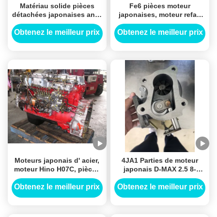
Matériau solide pièces
Fe6 pièces moteur
détachées japonaises anti-
japonaises, moteur refait
corrosion pour moteur
pièces de rechange de
NISSAN RG8 Assy
Nissan à prix raisonnable
Obtenez le meilleur prix
Obtenez le meilleur prix
Moteurs japonais d' acier,
4JA1 Parties de moteur
moteur Hino H07C, pièces
japonais D-MAX 2.5 8-
détachées Hino.
972402100 IHI
Turbocompresseur Pour
Obtenez le meilleur prix
Obtenez le meilleur prix
Isuzu