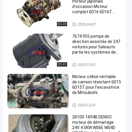
moteur japonais
d'occasion Moteur
complet 6D16 6D16T
POUR Mitsubishi Pièces
de moteur diesel
Pièces détachées de moteurs
00:28
2025-04-27
Mitsubishi
7674 955 pompe de
direction assistée de 247
voitures pour Saleauto
partie les systèmes de
moteur automatiques
pompe de direction d'entraîne
00:41
2023-12-01
ment automobile
Moteur utilisé véritable
de camion résistant 6D15
6D15T pour l'excavatrice
de Mitsubishi
Pièces détachées de moteurs
00:46
2023-12-01
Mitsubishi
28100-1894B DENSO
moteur de démarrage
24V 4.5KW W06E W04D