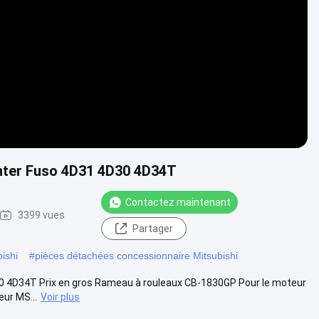
Video
anter Fuso 4D31 4D30 4D34T
Contactez maintenant
3399 vues
Partager
ishi
#
pièces détachées concessionnaire Mitsubishi
30 4D34T Prix en gros Rameau à rouleaux CB-1830GP Pour le moteur
ur MS...
Voir plus