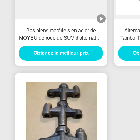
Bas biens matériels en acier de
Altern
MOYEU de roue de SUV d'alternateur
Tambor F
de T/MN pour le BENZ/HYUNADI
de fre
Obtenez le meilleur prix
Obt