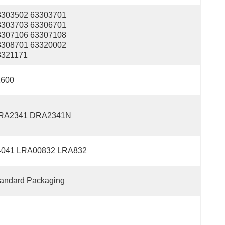
3303502 63303701 
3303703 63306701 
3307106 63307108 
3308701 63320002 
3321171
1600
RA2341 DRA2341N
4041 LRA00832 LRA832
tandard Packaging