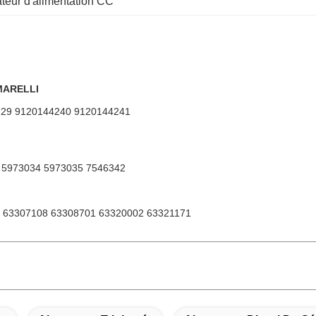
ateur d'alimentation CC
 MARELLI
229 9120144240 9120144241
 5973034 5973035 7546342
 63307108 63308701 63320002 63321171