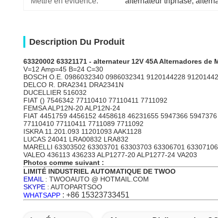
Mettre en évidence:
alternateur triphasé
, 
altern
Description Du Produit
63320002 63321171 - alternateur 12V 45A Alternadores de
V=12 Amp=45 B=24 C=30
BOSCH O.E. 0986032340 0986032341 9120144228 9120144
DELCO R. DRA2341 DRA2341N
DUCELLIER 516032
FIAT () 7546342 77110410 77110411 7711092
FEMSA ALP12N-20 ALP12N-24
FIAT 4451759 4456152 4458618 46231655 5947366 5947376
77110410 77110411 7711089 7711092
ISKRA 11.201.093 11201093 AAK1128
LUCAS 24041 LRA00832 LRA832
MARELLI 63303502 63303701 63303703 63306701 63307106
VALEO 436113 436233 ALP1277-20 ALP1277-24 VA203
Photos comme suivant :
LIMITÉ INDUSTRIEL AUTOMATIQUE DE TWOO
EMAIL
: TWOOAUTO @ HOTMAIL.COM
SKYPE
: AUTOPARTSOO
: +86 15323733451
WHATSAPP