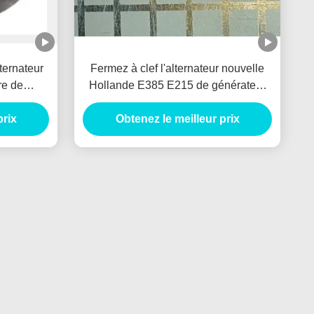
ternateur
Fermez à clef l'alternateur nouvelle
re de
Hollande E385 E215 de générateur
r Freno
de voiture d'arrêtoir de SPG de valve
prix
pour HINO J05E VH900126122A
Obtenez le meilleur prix