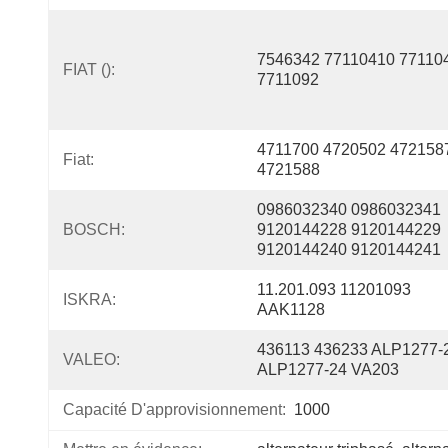
7546342 77110410 771104
FIAT ():
7711092
4711700 4720502 4721587
Fiat:
4721588
0986032340 0986032341 
BOSCH:
9120144228 9120144229 
9120144240 9120144241
11.201.093 11201093 
ISKRA:
AAK1128
436113 436233 ALP1277-2
VALEO:
ALP1277-24 VA203
Capacité D'approvisionnement:
1000