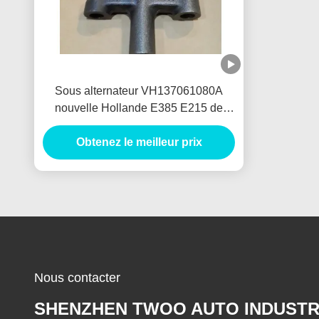
Sous alternateur VH137061080A
nouvelle Hollande E385 E215 de
générateur de voiture d'Assy de
croisillon pour HINO J05E
Obtenez le meilleur prix
Nous contacter
SHENZHEN TWOO AUTO INDUSTR