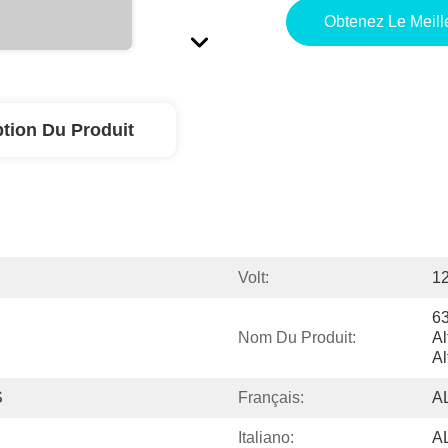
Obtenez Le Meille
ption Du Produit
Volt:
1
63
Nom Du Produit:
Al
A
S
Français:
A
Italiano:
A