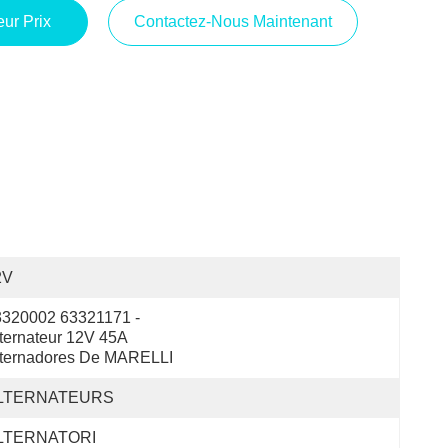
ur Prix
Contactez-Nous Maintenant
2V
320002 63321171 - 
ternateur 12V 45A 
lternadores De MARELLI
LTERNATEURS
LTERNATORI