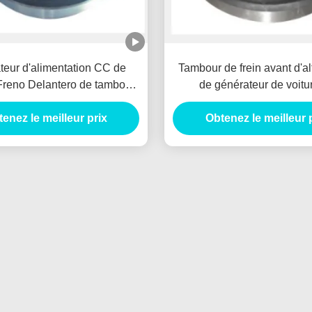
ateur d'alimentation CC de
Tambour de frein avant d'al
reno Delantero de tambour
de générateur de voitu
in avant POUR MITSUBISHI
MITSUBISHI 66864 Tambo
enez le meilleur prix
1414153
Obtenez le meilleur 
Delantero