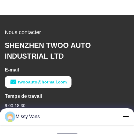
Nous contacter
SHENZHEN TWOO AUTO
INDUSTRIAL LTD
E-mail
twooauto@hotmail.com
Temps de travail
9:00-18:30
Missy Vans
Notre adresse
Adresse de l'entreprise