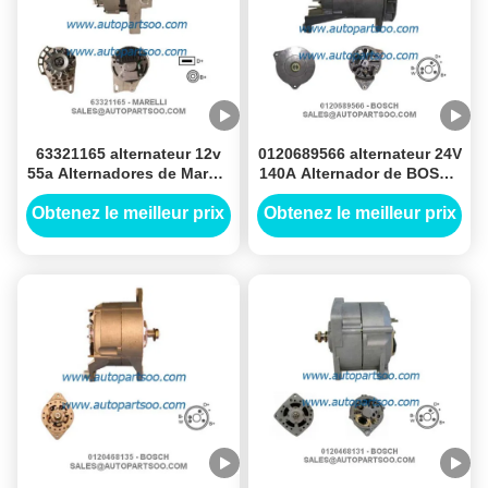
63321165 alternateur 12v
0120689566 alternateur 24V
55a Alternadores de Marelli
140A Alternador de BOSCH
de l'alternateur 63321171
de l'alternateur 0986045990
de générateur de voiture
de générateur de voiture
Obtenez le meilleur prix
Obtenez le meilleur prix