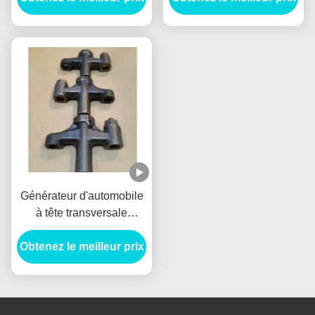
Générateur d'automobile
à tête transversale
VH137061080A E385
Obtenez le meilleur prix
E215 Pour HINO J05E