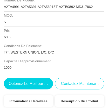
Numéro De Modèle:
A2TA4991 A2TA5391 A2TA5391ZT A2TB0892 MD317862
MOQ:
5
Prix:
68.8
Conditions De Paiement:
T/T, WESTERN UNION, L/C, D/C
Capacité D'approvisionnement:
1000
Obtenez Le Meilleur Prix
Contactez Maintenant
Informations Détaillées
Description Du Produit