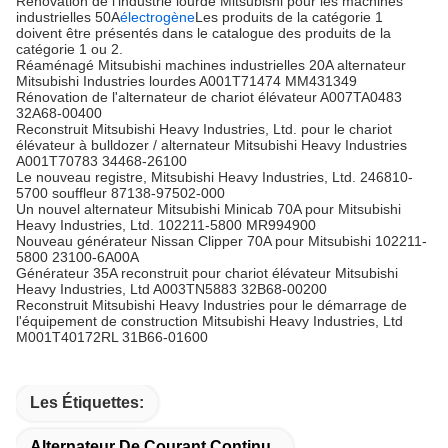
Rénovation de l'industrie lourde Mitsubishi pour les machines
industrielles 50A
électrogène
Les produits de la catégorie 1
doivent être présentés dans le catalogue des produits de la
catégorie 1 ou 2.
Réaménagé Mitsubishi machines industrielles 20A alternateur
Mitsubishi Industries lourdes A001T71474 MM431349
Rénovation de l'alternateur de chariot élévateur A007TA0483
32A68-00400
Reconstruit Mitsubishi Heavy Industries, Ltd. pour le chariot
élévateur à bulldozer / alternateur Mitsubishi Heavy Industries
A001T70783 34468-26100
Le nouveau registre, Mitsubishi Heavy Industries, Ltd. 246810-
5700 souffleur 87138-97502-000
Un nouvel alternateur Mitsubishi Minicab 70A pour Mitsubishi
Heavy Industries, Ltd. 102211-5800 MR994900
Nouveau générateur Nissan Clipper 70A pour Mitsubishi 102211-
5800 23100-6A00A
Générateur 35A reconstruit pour chariot élévateur Mitsubishi
Heavy Industries, Ltd A003TN5883 32B68-00200
Reconstruit Mitsubishi Heavy Industries pour le démarrage de
l'équipement de construction Mitsubishi Heavy Industries, Ltd
M001T40172RL 31B66-01600
Les Étiquettes:
Alternateur De Courant Continu