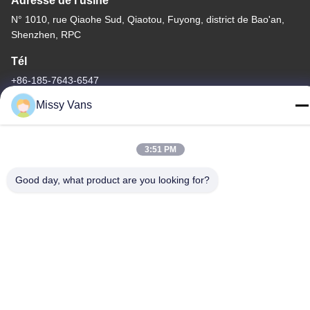
Adresse de l'usine
N° 1010, rue Qiaohe Sud, Qiaotou, Fuyong, district de Bao'an,
Shenzhen, RPC
Tél
+86-185-7643-6547
Missy Vans
3:51 PM
Chine Bonne qualité Pièces de moteur japonaises Fournisseur.
Copyright © -2026 SHENZHEN TWOO AUTO INDUSTRIAL LTD .
Good day, what product are you looking for?
Tous droits réservés.
Politique de confidentialité
|
Plan du site