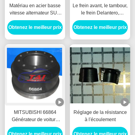
Matériau en acier basse
Le frein avant, le tambour,
vitesse alternateur SUV
le frein Delantero,
roue HUB Durable Pour
l'alternateur à courant
Obtenez le meilleur prix
BENZ / HYUNADI
Obtenez le meilleur prix
continu pour Mitsubishi
1414153
MITSUBISHI 66864
Réglage de la résistance
Générateur de voiture
à l'écoulement
Alternateur frein avant
tambour Freno Delantero
Obtenez le meilleur prix
Obtenez le meilleur prix