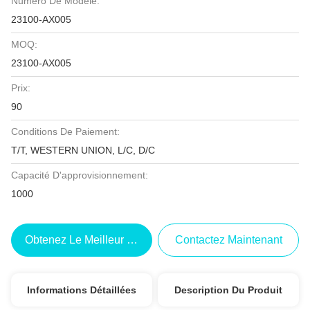
Numéro De Modèle:
23100-AX005
MOQ:
23100-AX005
Prix:
90
Conditions De Paiement:
T/T, WESTERN UNION, L/C, D/C
Capacité D'approvisionnement:
1000
Obtenez Le Meilleur Prix
Contactez Maintenant
Informations Détaillées
Description Du Produit