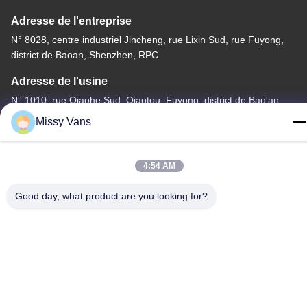
Adresse de l'entreprise
N° 8028, centre industriel Jincheng, rue Lixin Sud, rue Fuyong,
district de Baoan, Shenzhen, RPC
Adresse de l'usine
N° 1010, rue Qiaohe Sud, Qiaotou, Fuyong, district de Bao'an,
Shenzhen, RPC
Missy Vans
Tél
+86-185-7643-6547
4:54 AM
Good day, what product are you looking for?
Chine Bonne qualité Pièces de moteur japonaises Fournisseur.
Copyright © -2026 SHENZHEN TWOO AUTO INDUSTRIAL LTD .
Tous droits réservés.
Politique de confidentialité
|
Plan du site