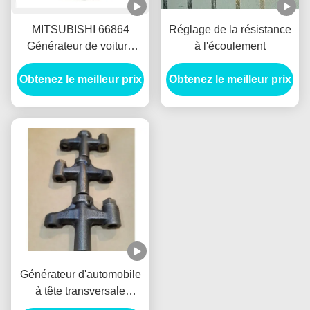
MITSUBISHI 66864
Réglage de la résistance
Générateur de voiture
à l'écoulement
Alternateur frein avant
tambour Freno Delantero
Obtenez le meilleur prix
Obtenez le meilleur prix
Générateur d'automobile
à tête transversale
VH137061080A E385