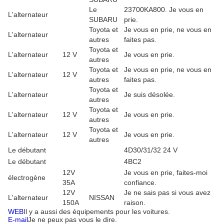
Le
23700KA800. Je vous en
L'alternateur
SUBARU
prie.
Toyota et
Je vous en prie, ne vous en
L'alternateur
autres
faites pas.
Toyota et
L'alternateur
12 V
Je vous en prie.
autres
Toyota et
Je vous en prie, ne vous en
L'alternateur
12 V
autres
faites pas.
Toyota et
L'alternateur
Je suis désolée.
autres
Toyota et
L'alternateur
12 V
Je vous en prie.
autres
Toyota et
L'alternateur
12 V
Je vous en prie.
autres
Le débutant
4D30/31/32 24 V
Le débutant
4BC2
12V
Je vous en prie, faites-moi
électrogène
35A
confiance.
12V
Je ne sais pas si vous avez
L'alternateur
NISSAN
150A
raison.
WEB
Il y a aussi des équipements pour les voitures.
E-mail
Je ne peux pas vous le dire.