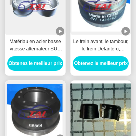
Matériau en acier basse
Le frein avant, le tambour,
vitesse alternateur SUV
le frein Delantero,
roue HUB Durable Pour
l'alternateur à courant
Obtenez le meilleur prix
BENZ / HYUNADI
Obtenez le meilleur prix
continu pour Mitsubishi
1414153