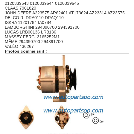
0120339543 0120339544 0120339545
CLAAS 7901820
JOHN DEERE A223575 AR62401 AT173624 AZ23314 AZ23575
DELCO R. DRA0110 DRAQ110
ISKRA 11201784 IA0784
LAMBORGHINI 294390700 294391700
LUCAS LRB00136 LRB136
MASSEY FERG. 3165252M1
MÊME 294390700 294391700
VALÉO 436267
Photos comme suit :