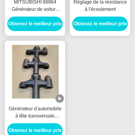
MITSUBISHI 66864
Réglage de la résistance
Générateur de voiture
à l'écoulement
Alternateur frein avant
tambour Freno Delantero
Obtenez le meilleur prix
Obtenez le meilleur prix
Générateur d'automobile
à tête transversale
VH137061080A E385
Obtenez le meilleur prix
E215 Pour HINO J05E