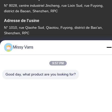
N° 8028, centre industriel Jincheng, rue Lixin Sud, rue Fuyong,
district de Baoan, Shenzhen, RPC
Adresse de l'usine
N° 1010, rue Qiaohe Sud, Qiaotou, Fuyong, district de Bao'an,
Shenzhen, RPC
Tél
Missy Vans
+86-185-7643-6547
9:57 PM
Good day, what product are you looking for?
Chine Bonne qualité Pièces de moteur japonaises Fournisseur.
Copyright © -2026 SHENZHEN TWOO AUTO INDUSTRIAL LTD .
Tous droits réservés.
Politique de confidentialité
|
Plan du site