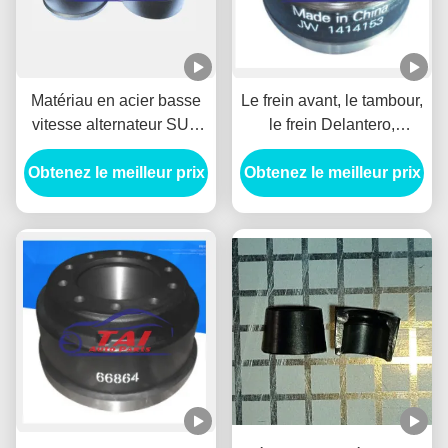
Matériau en acier basse
Le frein avant, le tambour,
vitesse alternateur SUV
le frein Delantero,
roue HUB Durable Pour
l'alternateur à courant
Obtenez le meilleur prix
BENZ / HYUNADI
Obtenez le meilleur prix
continu pour Mitsubishi
1414153