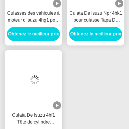
Culasses des véhicules à
Culata De Isuzu Npr 4hk1
moteur d'Isuzu 4hg1 pour
pour culasse Tapa De
le moteur Culata De Tapa
Cilindro De Isuzu 4hk1
Obtenez le meilleur prix
De Cilindro De culasse
Obtenez le meilleur prix
moteur Culata
d'Isuzu 4hg1
Culata De Isuzu 4hf1
Tête de cylindre
automobile 4.3cc Pour la