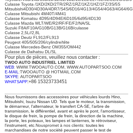
Culasse Toyota /1KD/2KD/2TR/2RZ/1RZ/1KZ/1HZ/1FZ/3S/5S
Mitsubishi4D30/4D30A/4DR7/S4S/6D16/4G13/4G54/4G63/4G64/6
Culasse Mitsubishi 4M40T/4M41
Culasse Komatsu 4D95/4D94E/6D105/6d95/4D130
Culasse Mazda WLT/WE/R2/RF/FE/F2/NA/SL
Suzuki F8A/F10A/G10B/G13B/G16B/culasse
Culasse 2,5L//2,8L
Culasse Deutz FL912/FL913
Peugeot 405/505/206/cylindre/tête
Culasse Mercedes-Benz OM355/OM442
Culasse de Daihatsu DL/SL
Pour plus de pièces, veuillez nous contacter :
TWOO AUTO INDUSTRIEL LIMITED
WEB
: WWW.TWOOAUTO.COM, WWW.AUTOPARTSOO.COM
E-MAIL
:TWOOAUTO @ HOTMAIL.COM
SKYPE
: AUTOPARTSOO
:+86 15323733451
WHATSAPP
Nous fournissons des accessoires pour véhicules lourds Hino,
Mitsubishi, Isuzu Nissan UD. Tels que le moteur, la transmission,
le démarreur, l'alternateur, le transfert CA-SE, l'arbre de
transmission, le différentiel, avant et après le pont, l'amortisseur,
le disque de frein, la pompe de frein, la direction de la machine,
la porte, les poteaux, les lampes et lanternes, le rétroviseur,
l'instrument, etc.
Nous
promet à nos clients
: toutes les
marchandises de notre société peuvent passer le test de