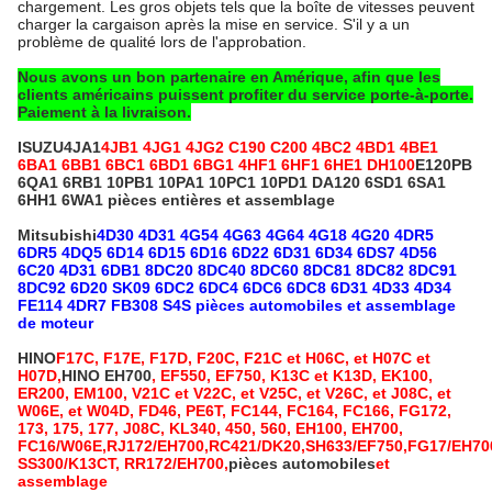
chargement. Les gros objets tels que la boîte de vitesses peuvent
charger la cargaison après la mise en service. S'il y a un
problème de qualité lors de l'approbation.
Nous avons un bon partenaire en Amérique, afin que les
clients américains puissent profiter du service porte-à-porte.
Paiement à la livraison.
ISUZU
4JA1
4JB1 4JG1 4JG2 C190 C200 4BC2 4BD1 4BE1
6BA1 6BB1 6BC1 6BD1 6BG1 4HF1 6HF1 6HE1 DH100
E120PB
6QA1 6RB1 10PB1 10PA1 10PC1 10PD1 DA120 6SD1 6SA1
6HH1 6WA1 pièces entières et assemblage
Mitsubishi
4D30 4D31 4G54 4G63 4G64 4G18 4G20 4DR5
6DR5 4DQ5 6D14 6D15 6D16 6D22 6D31 6D34 6DS7 4D56
6C20 4D31 6DB1 8DC20 8DC40 8DC60 8DC81 8DC82 8DC91
8DC92 6D20 SK09 6DC2 6DC4 6DC6 6DC8 6D31 4D33 4D34
FE114 4DR7 FB308 S4S pièces automobiles et assemblage
de moteur
HINO
F17C, F17E, F17D, F20C, F21C et H06C, et H07C et
H07D,
HINO EH700
, EF550, EF750, K13C et K13D, EK100,
ER200, EM100, V21C et V22C, et V25C, et V26C, et J08C, et
W06E, et W04D, FD46, PE6T, FC144, FC164, FC166, FG172,
173, 175, 177, J08C, KL340, 450, 560, EH100, EH700,
FC16/W06E,RJ172/EH700,RC421/DK20,SH633/EF750,FG17/EH70
SS300/K13CT, RR172/EH700,
pièces automobiles
et
assemblage