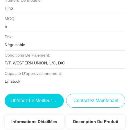
Numéro De Modèle:
Hino
MOQ:
5
Prix:
Négociable
Conditions De Paiement:
T/T, WESTERN UNION, L/C, D/C
Capacité D'approvisionnement:
En stock
Obtenez Le Meilleur Prix
Contactez Maintenant
Informations Détaillées
Description Du Produit