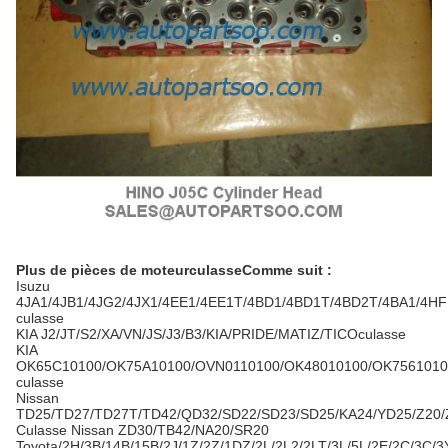
Plus de pièces de moteur
culasse
Comme suit :
Isuzu
4JA1/4JB1/4JG2/4JX1/4EE1/4EE1T/4BD1/4BD1T/4BD2T/4BA1/4H
culasse
KIA J2/JT/S2/XA/VN/JS/J3/B3/KIA/PRIDE/MATIZ/TICO
culasse
KIA
OK65C10100/OK75A10100/OVN0110100/OK48010100/OK7561010
culasse
Nissan
TD25/TD27/TD27T/TD42/QD32/SD22/SD23/SD25/KA24/YD25/Z20/
Culasse Nissan ZD30/TB42/NA20/SR20
Toyota/2H/3B/14B/15B/2J/1Z/2Z/1DZ/2L/2L2/2LT/3L/5L/2E/2C/3C/3