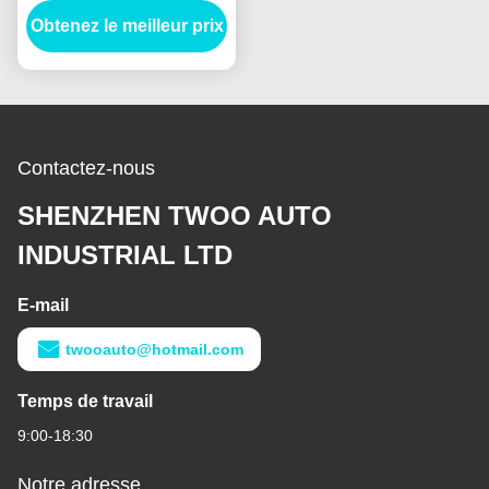
Obtenez le meilleur prix
tête de cylindre Tapa De
Cilindro De Isuzu 4hf1
Tête de cylindre
automobile
Contactez-nous
SHENZHEN TWOO AUTO
INDUSTRIAL LTD
E-mail
twooauto@hotmail.com
Temps de travail
9:00-18:30
Notre adresse