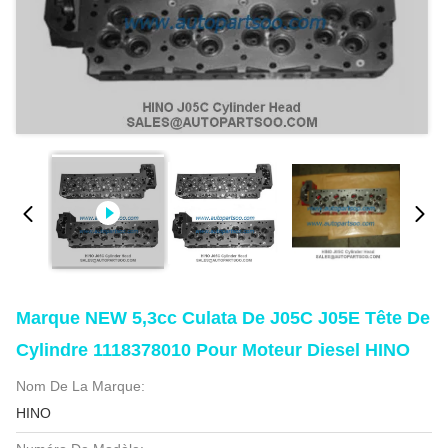
Marque NEW 5,3cc Culata De J05C J05E Tête De
Cylindre 1118378010 Pour Moteur Diesel HINO
Nom De La Marque:
HINO