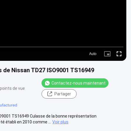
Video
Auto
Picture-
Fullscre
in-
Picture
ses de Nissan TD27 ISO9001 TS16949
Contactez-nous maintenant
points de vue
Partager
ufactured
ISO9001 TS16949 Culasse de la bonne représentation
té établi en 2010 comme ...
Voir plus