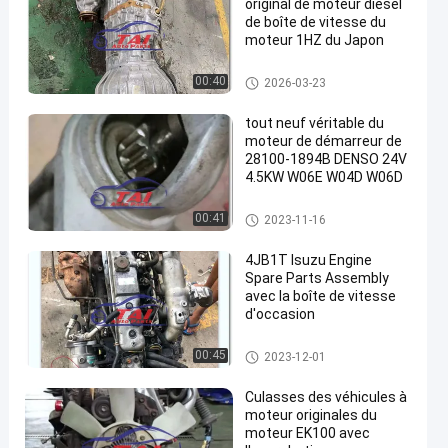
original de moteur diesel
de boîte de vitesse du
moteur 1HZ du Japon
Pièces de rechange de moteur
00:40
2026-03-23
de Toyota
tout neuf véritable du
moteur de démarreur de
28100-1894B DENSO 24V
4.5KW W06E W04D W06D
en
moteur de démarreur de pièce
00:41
2023-11-16
s d'auto
4JB1T Isuzu Engine
Spare Parts Assembly
avec la boîte de vitesse
d'occasion
Pièces de rechange de moteur
00:45
2023-12-01
d'Isuzu
Culasses des véhicules à
moteur originales du
moteur EK100 avec