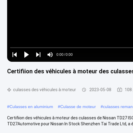
Loaded
:
0%
0:00
/
0:00
Play
Play
Play
Mute
Current
Duration
next
next
Certifiion des véhicules à moteur des culas
Time
culasses des véhicules à moteur
2023-05-08
108 
#
Culasses en aluminium
#
Culasse de moteur
#
culasses reman
Certifiion des véhicules à moteur des culasses de Nissan TD27 
TD27Automotive pour Nissan In Stock Shenzhen Tai Trade Ltd, a é