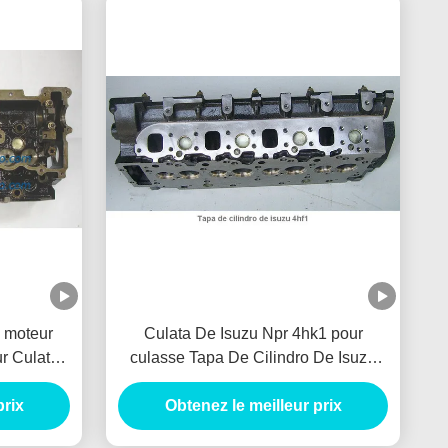
 moteur
Culata De Isuzu Npr 4hk1 pour
ur Culata
culasse Tapa De Cilindro De Isuzu
culasse
4hk1 moteur Culata
prix
Obtenez le meilleur prix