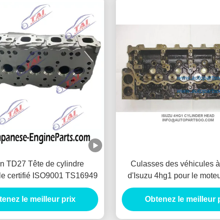
n TD27 Tête de cylindre
Culasses des véhicules à
le certifié ISO9001 TS16949
d'Isuzu 4hg1 pour le mote
De Tapa De Cilindro De 
enez le meilleur prix
Obtenez le meilleur 
d'Isuzu 4hg1