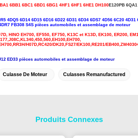
6BA1 6BB1 6BC1 6BD1 6BG1 4HF1 6HF1 6HE1 DH100
E120PB 6QA1
DR5 4DQ5 6D14 6D15 6D16 6D22 6D31 6D34 6DS7 4D56 6C20 4D3
DR7 FB308 S4S pièces automobiles et assemblage de moteur
07D, HINO EH700, EF550, EF750, K13C et K13D, EK100, ER200, EM10
, 177,J08C,KL340,450,560,EH100,EH700,
EH700,RR3H/H07D,RC420/DK20,FS27/EK100,RE201/EB400,ZM403044
12 ED33 pièces automobiles et assemblage de moteur
Culasse De Moteur
Culasses Remanufactured
Produits Connexes