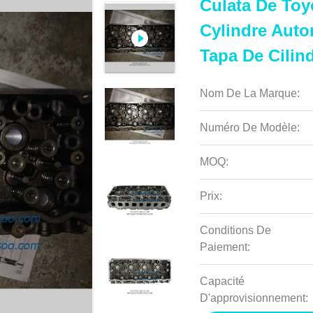
Culata De Toy
Cylindre Auto
Tapa De Cilin
Nom De La Marque:
Numéro De Modèle:
MOQ:
Prix:
Conditions De
Paiement:
Capacité
D'approvisionnement: