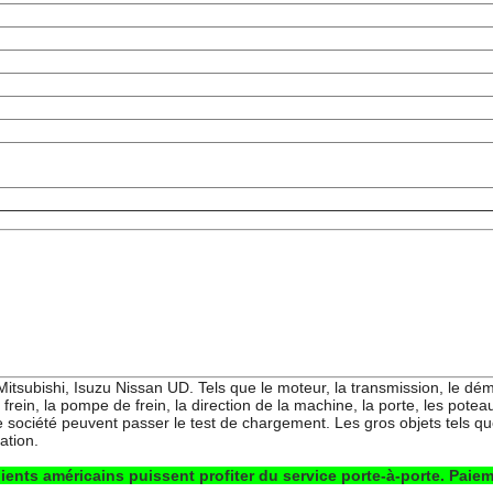
subishi, Isuzu Nissan UD. Tels que le moteur, la transmission, le démar
e frein, la pompe de frein, la direction de la machine, la porte, les potea
 société peuvent passer le test de chargement. Les gros objets tels qu
ation.
ents américains puissent profiter du service porte-à-porte. Paieme