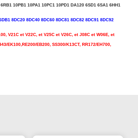
 6RB1 10PB1 10PA1 10PC1 10PD1 DA120 6SD1 6SA1 6HH1
1 6DB1 8DC20 8DC40 8DC60 8DC81 8DC82 8DC91 8DC92
0, V21C et V22C, et V25C et V26C, et J08C et W06E, et
3/EK100,RE200/EB200, SS300/K13CT, RR172/EH700,