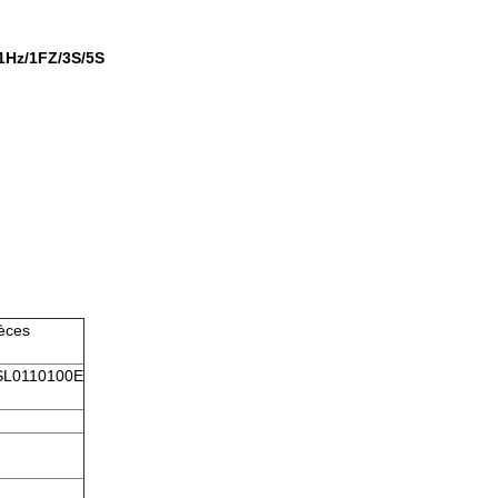
/1Hz/1FZ/3S/5S
èces
SL0110100E