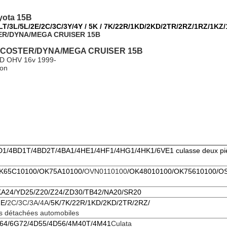
yota 15B
2LT/3L/5L/2E/2C/3C/3Y/4Y / 5K / 7K/22R/1KD/2KD/2TR/2RZ/1RZ/1KZ
TER/DYNA/MEGA CRUISER 15B
ER COSTER/DYNA/MEGA CRUISER 15B
TD OHV 16v 1999-
ion
D1/4BD1T/4BD2T/4BA1/4HE1/4HF1/4HG1/4HK1/6VE1 culasse deux pi
K65C10100/OK75A10100/
OVN0110100
/OK48010100/OK75610100/O
KA24/YD25/Z20/Z24/ZD30/TB42/NA20/SR20
E/
2C/3C/3A/4A/
5K/7K/22R/
1KD/2KD/2TR/2RZ/
es détachées automobiles
64/6G72/4D55/4D56/4M40T/4M41
Culata