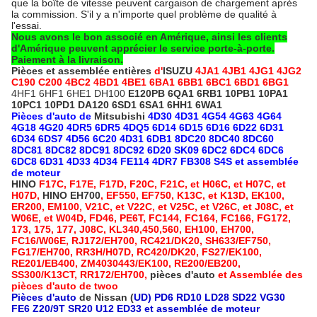
que la boîte de vitesse peuvent cargaison de chargement après
la commission. S'il y a n'importe quel problème de qualité à
l'essai.
Nous avons le bon associé en Amérique, ainsi les clients
d'Amérique peuvent apprécier le service porte-à-porte.
Paiement à la livraison.
Pièces et assemblée entières
d'
ISUZU
4JA1
4JB1 4JG1 4JG2
C190 C200 4BC2 4BD1 4BE1 6BA1 6BB1 6BC1 6BD1 6BG1
4HF1 6HF1 6HE1 DH100
E120PB 6QA1 6RB1 10PB1 10PA1
10PC1 10PD1 DA120 6SD1 6SA1 6HH1 6WA1
Pièces d'auto de
Mitsubishi
4D30 4D31 4G54 4G63 4G64
4G18 4G20 4DR5 6DR5 4DQ5 6D14 6D15 6D16 6D22 6D31
6D34 6DS7 4D56 6C20 4D31 6DB1 8DC20 8DC40 8DC60
8DC81 8DC82 8DC91 8DC92 6D20 SK09 6DC2 6DC4 6DC6
6DC8 6D31 4D33 4D34 FE114 4DR7 FB308 S4S et assemblée
de moteur
HINO
F17C, F17E, F17D, F20C, F21C, et H06C, et H07C, et
H07D,
HINO EH700
, EF550, EF750, K13C, et K13D, EK100,
ER200, EM100, V21C, et V22C, et V25C, et V26C, et J08C, et
W06E, et W04D, FD46, PE6T, FC144, FC164, FC166, FG172,
173, 175, 177, J08C, KL340,450,560, EH100, EH700,
FC16/W06E, RJ172/EH700, RC421/DK20, SH633/EF750,
FG17/EH700, RR3H/H07D, RC420/DK20, FS27/EK100,
RE201/EB400, ZM4030443/EK100, RE200/EB200,
SS300/K13CT, RR172/EH700,
pièces d'auto
et Assemblée des
pièces d'auto de twoo
Pièces d'auto
de Nissan (
UD) PD6 RD10 LD28 SD22 VG30
FE6 Z20/9T SR20 U12 ED33 et assemblée de moteur