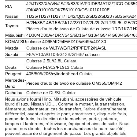
J2/JT/S2/XA/VN/JS/J3/B3/KIA/PRIDE/MATIZ/TICO OK
KIA
/OK48010100/OK75610100/OSL0110100E
Nissan
TD25/TD27/TD27T/TD42/QD32/SD22/SD23 /SD25/KA24
H/2H/3B/14B/15B/2J/1Z/2Z/1DZ/2L/2L2/2LT/3L/5L/2E/2
Toyota
Pièces d'auto
de
twoo
de
Culata de
culasse 1RZ/1KZ/1H
Mitsubishi
4D30/4D30A/4DR7/S4S/6D16/4G13/4G54/4G63/4G64/6
KOMATSU
culasse 4D95/4D94E/6D105/6d95/4D130
Mazda
Culasse de
WLT/WE/R2/RF/FE/F2/NA/SL
Suzuki
F8A/F10A/G10B/G13B/G16B/
culasse
Culasse 2.5L//2.8L
Culata
Deutz
Culasse FL912/FL913
Culata
Peugeot
405/505/206/cylinder/head
Culata
Mercedes-
Pièces d'auto de twoo de culasse OM355/OM442
Benz
Daihatsu
Culasse de DL/SL
Culata
Nous avions fourni Hino, Mitsubishi, accessoires de véhicule
lourd d'Isuzu Nissan UD…. Comme le moteur, la transmission,
démarreur, alternateur, cas de transfert, l'arbre d'entraînement,
différentiel, avant et après le pont, amortisseur, disque de frein,
pompe de frein, la direction de la machine, porte, poteaux,
lampes et lanternes, rétroviseur, équipent et ainsi de suite.
Nous
promet nos clients
: toutes les marchandises de notre société,
peuvent essai de chargement de passé. Les grands objets tels