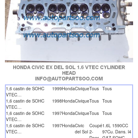
1,6 castin de SOHC
1999
Honda
Civique
Tous
Tous
VTEC…
1,6 castin de SOHC
1998
Honda
Civique
Tous
Tous
VTEC…
1,6 castin de SOHC
1997
Honda
Civique
Tous
Tous
VTEC…
1,6 castin de SOHC
1997
Honda
Civic
Coupé
1.6L 1590CC
VTEC…
del Sol
2-
97Cu. Dans. l4
Door
GAZ SOHC