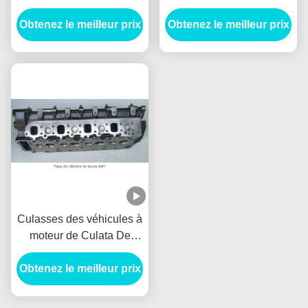
d'Isuzu 4hg1 pour la
Tapa De Cilindro De
culasse Tapa De Cilindro
Obtenez le meilleur prix
Obtenez le meilleur prix
Isuzu 4hk1 de culasse
De Isuzu 4hg1 circulent
en voiture Culata
Culasses des véhicules à
moteur de Culata De
Isuzu 4hf1 4.3cc pour le
Obtenez le meilleur prix
moteur Culata de Tapa
De Cilindro De Isuzu 4hf1
de culasse