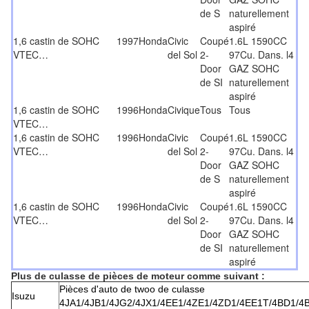
de S
naturellement
aspiré
1,6 castin de SOHC
1997
Honda
Civic
Coupé
1.6L 1590CC
VTEC…
del Sol
2-
97Cu. Dans. l4
Door
GAZ SOHC
de SI
naturellement
aspiré
1,6 castin de SOHC
1996
Honda
Civique
Tous
Tous
VTEC…
1,6 castin de SOHC
1996
Honda
Civic
Coupé
1.6L 1590CC
VTEC…
del Sol
2-
97Cu. Dans. l4
Door
GAZ SOHC
de S
naturellement
aspiré
1,6 castin de SOHC
1996
Honda
Civic
Coupé
1.6L 1590CC
VTEC…
del Sol
2-
97Cu. Dans. l4
Door
GAZ SOHC
de SI
naturellement
aspiré
Plus de culasse de pièces de moteur comme suivant :
Pièces d'auto de twoo de culasse
Isuzu
4JA1/4JB1/4JG2/4JX1/4EE1/4ZE1/4ZD1/4EE1T/4BD1/