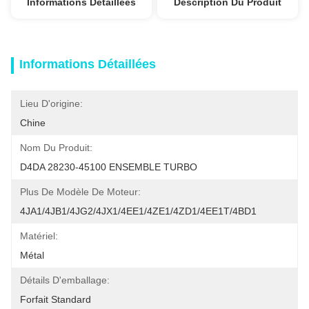
Informations Détaillées
Description Du Produit
Informations Détaillées
Lieu D'origine:
Chine
Nom Du Produit:
D4DA 28230-45100 ENSEMBLE TURBO
Plus De Modèle De Moteur:
4JA1/4JB1/4JG2/4JX1/4EE1/4ZE1/4ZD1/4EE1T/4BD1
Matériel:
Métal
Détails D'emballage:
Forfait Standard