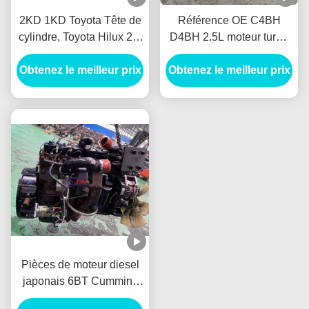
2KD 1KD Toyota Tête de
Référence OE C4BH
cylindre, Toyota Hilux 2.5
D4BH 2.5L moteur turbo
D4D (2KD) Tête de
diesel Long Block Adapté
Obtenez le meilleur prix
cylindre du moteur
Obtenez le meilleur prix
Pour Hyundai H1 KIA
Bongo JAC
Pièces de moteur diesel
japonais 6BT Cummins
bloc long pour camion,