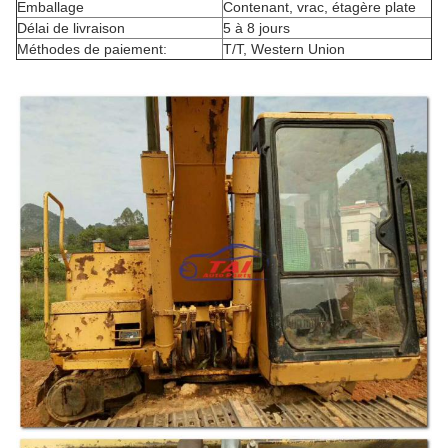
Emballage
Contenant, vrac, étagère plate
Délai de livraison
5 à 8 jours
Méthodes de paiement:
T/T, Western Union