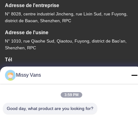
Adresse de l'entreprise
N° 8028, centre industriel Jincheng, rue Lixin Sud, rue Fuyong,
district de Baoan, Shenzhen, RPC
Adresse de l'usine
N° 1010, rue Qiaohe Sud, Qiaotou, Fuyong, district de Bao'an,
Shenzhen, RPC
Tél
+86-185-7643-6547
Missy Vans
3:59 PM
Chine Bonne qualité Pièces de moteur japonaises Fournisseur.
Good day, what product are you looking for?
Copyright © -2026 SHENZHEN TWOO AUTO INDUSTRIAL LTD .
Tous droits réservés.
Politique de confidentialité
|
Plan du site