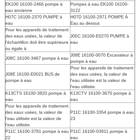
EK100 16100-2466 pompe à
Pompes à eau EK100 16100-
eau ancienne
3122
H07C 16100-2370 PUMPE à
H07D 16100-2971 POMPE À
eau
Eau au dessus
Pour les appareils de traitement
des eaux usées, la valeur de
J05C 16100-E0270 PUMPE à
l'échantillon doit être supérieure
eau
ou égale à:
J08E 16100-0070 Excavateur à
J08C 16100-3467 pompe à eau
pompe à eau
Pour les appareils de traitement
J08E 16100-E0021 BUS de
des eaux usées, la valeur de
pompe à eau
l'eau utilisée est la valeur de
l'eau utilisée.
K13CTS 16100-3820 pompe à
K13CTV 16100-3670 pompe à
eau
eau
Pour les appareils de traitement
des eaux usées, la valeur de
P11C 16100-3354 pompe à eau
l'eau utilisée est la valeur de
23
l'eau utilisée.
P11C 16100-3781 pompe à eau
P11C 16100-03811 pompe à
22
eau