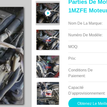
Parties De Mo
1MZFE Moteur
Nom De La Marque:
Numéro De Modèle:
MOQ:
Prix:
Conditions De
Paiement:
Capacité
D'approvisionnement:
Obtenez Le Meille