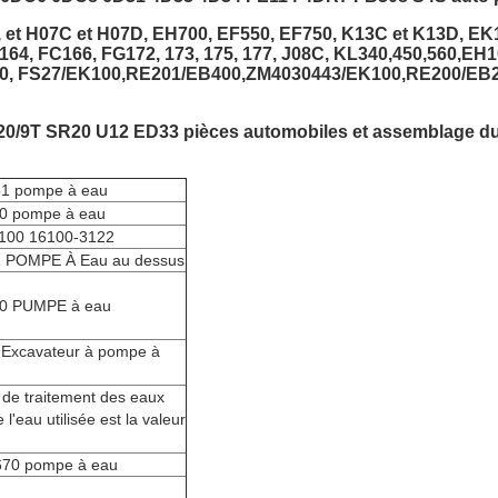
, et H07C et H07D, EH700, EF550, EF750, K13C et K13D, EK
C164, FC166, FG172, 173, 175, 177, J08C, KL340,450,560,
, FS27/EK100,RE201/EB400,ZM4030443/EK100,RE200/EB20
0/9T SR20 U12 ED33 pièces automobiles et assemblage d
1 pompe à eau
0 pompe à eau
100 16100-3122
 POMPE À Eau au dessus
0 PUMPE à eau
Excavateur à pompe à
 de traitement des eaux
 l'eau utilisée est la valeur
70 pompe à eau