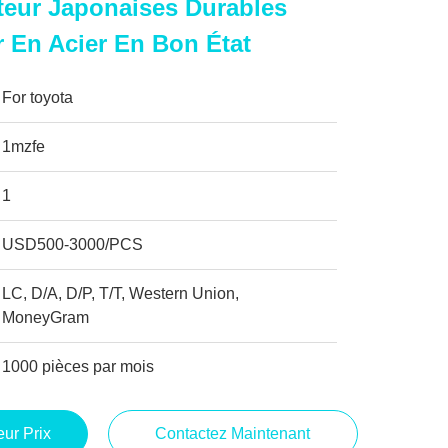
teur Japonaises Durables
 En Acier En Bon État
For toyota
1mzfe
1
USD500-3000/PCS
LC, D/A, D/P, T/T, Western Union,
MoneyGram
1000 pièces par mois
ur Prix
Contactez Maintenant