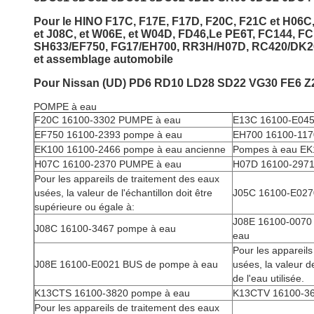
Pour le HINO F17C, F17E, F17D, F20C, F21C et H06C
et J08C, et W06E, et W04D, FD46,Le PE6T, FC144, F
SH633/EF750, FG17/EH700, RR3H/H07D, RC420/DK20
et assemblage automobile
Pour Nissan (UD) PD6 RD10 LD28 SD22 VG30 FE6 Z2
POMPE à eau
F20C 16100-3302 PUMPE à eau
E13C 16100-E045
EF750 16100-2393 pompe à eau
EH700 16100-117
EK100 16100-2466 pompe à eau ancienne
Pompes à eau EK
H07C 16100-2370 PUMPE à eau
H07D 16100-2971
Pour les appareils de traitement des eaux
usées, la valeur de l'échantillon doit être
J05C 16100-E027
supérieure ou égale à:
J08E 16100-0070 
J08C 16100-3467 pompe à eau
eau
Pour les appareils
J08E 16100-E0021 BUS de pompe à eau
usées, la valeur de
de l'eau utilisée.
K13CTS 16100-3820 pompe à eau
K13CTV 16100-36
Pour les appareils de traitement des eaux