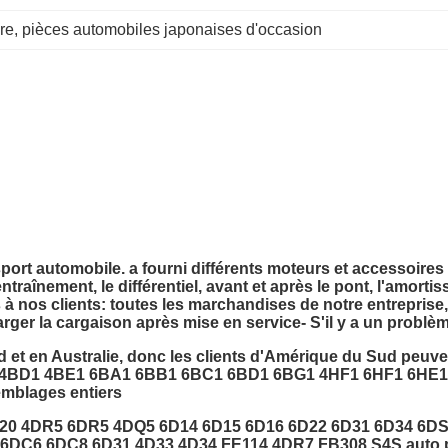
re
, 
pièces automobiles japonaises d'occasion
sport automobile.
a fourni différents moteurs et accessoires
entraînement, le différentiel, avant et après le pont, l'amortis
à nos clients: toutes les marchandises de notre entreprise
arger la cargaison après mise en service- S'il y a un problèm
t en Australie, donc les clients d'Amérique du Sud peuvent 
2 4BD1 4BE1 6BA1 6BB1 6BC1 6BD1 6BG1 4HF1 6HF1 6HE
mblages entiers
4G20 4DR5 6DR5 4DQ5 6D14 6D15 6D16 6D22 6D31 6D34 6
DC6 6DC8 6D31 4D33 4D34 FE114 4DR7 FB308 S4S auto pa