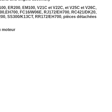
100, ER200, EM100, V21C et V22C, et V25C et V26C,
EH100,EH700, FC16/W06E, RJ172/EH700, RC421/DK20,
0, SS300/K13CT, RR172/EH700, pièces détachées
u moteur