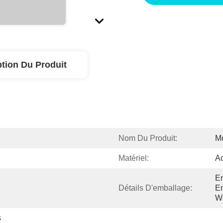
ption Du Produit
Nom Du Produit:
M
Matériel:
Ac
Em
Détails D'emballage:
Em
W
s