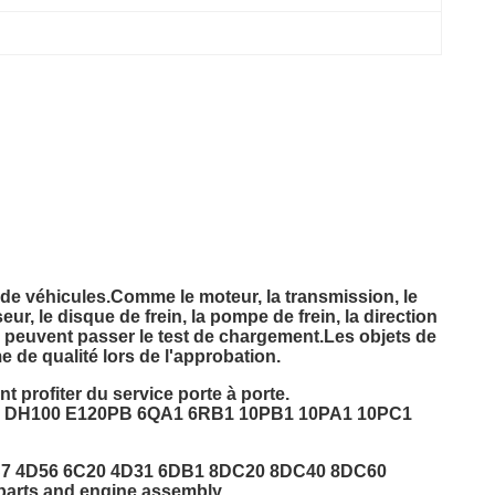
 de véhicules.
Comme le moteur, la transmission, le
seur, le disque de frein, la pompe de frein, la direction
, peuvent passer le test de chargement.Les objets de
e de qualité lors de l'approbation.
profiter du service porte à porte.
1 DH100 E120PB 6QA1 6RB1 10PB1 10PA1 10PC1
DS7 4D56 6C20 4D31 6DB1 8DC20 8DC40 8DC60
rts and engine assembly