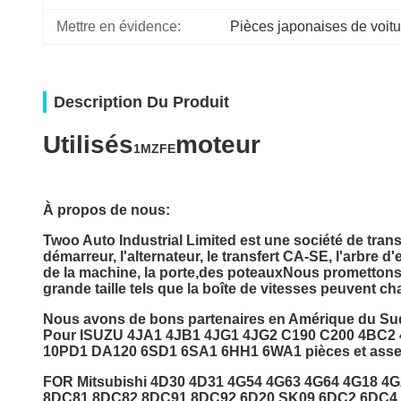
Mettre en évidence:
Pièces japonaises de voitu
Description Du Produit
Utilisés
moteur
1MZFE
À propos de nous:
Twoo Auto Industrial Limited est une société de tran
démarreur, l'alternateur, le transfert CA-SE, l'arbre d'
de la machine, la porte,des poteauxNous promettons 
grande taille tels que la boîte de vitesses peuvent ch
Nous avons de bons partenaires en Amérique du Sud e
Pour ISUZU 4JA1 4JB1 4JG1 4JG2 C190 C200 4BC
10PD1 DA120 6SD1 6SA1 6HH1 6WA1 pièces et asse
FOR Mitsubishi 4D30 4D31 4G54 4G63 4G64 4G18 
8DC81 8DC82 8DC91 8DC92 6D20 SK09 6DC2 6DC4 6