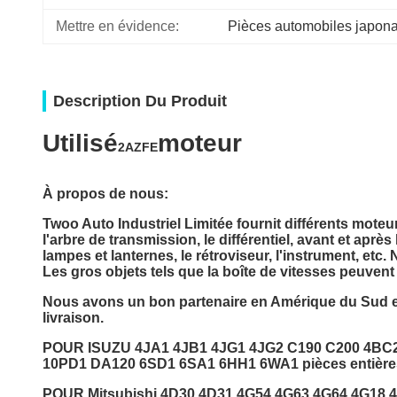
Mettre en évidence:
Pièces automobiles japon
Description Du Produit
Utilisé
moteur
2AZFE
À propos de nous:
Twoo Auto Industriel Limitée
fournit différents moteu
l'arbre de transmission, le différentiel, avant et après
lampes et lanternes, le rétroviseur, l'instrument, et
Les gros objets tels que la boîte de vitesses peuvent 
Nous avons un bon partenaire en Amérique du Sud et e
livraison.
POUR ISUZU 4JA1 4JB1 4JG1 4JG2 C190 C200 4BC
10PD1 DA120 6SD1 6SA1 6HH1 6WA1 pièces entière
POUR Mitsubishi 4D30 4D31 4G54 4G63 4G64 4G18