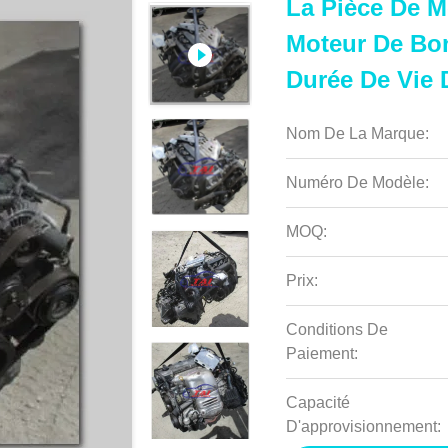
La Pièce De M
Moteur De Bon
Durée De Vie
Nom De La Marque:
Numéro De Modèle:
MOQ:
Prix:
Conditions De
Paiement:
Capacité
D'approvisionnement: