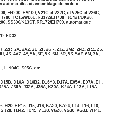
automobiles et assemblage de moteur
00, ER200, EM100, V21C et V22C, et V25C et V26C,
0,EH700, FC16/W06E, RJ172/EH700, RC421/DK20,
0, SS300/K13CT, RR172/EH700, automatique
U12 ED33
, 22R, 2A, 2AZ, 2E, 2F, 2GR, 2JZ, 2MZ, 2NZ, 2RZ, 2S,
U, 4S, 4VZ, 4Y, 5A, 5E, 5K, 5M, 5R, 5S, 5VZ, 6M, 7A,
L, L, N04C, S05C, etc.
 D15B, D16A, D16B2, D16Y3, D17A, E05A, E07A, EH,
J25A, J30A, J32A, J35A, K20A, K24A, L13A, L15A,
 H20, HR15, J15, J16, KA20, KA24, L14, L16, L18,
 SR20, TB42, TB45, VE30, VG20, VG30, VG33, VH41,