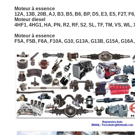
Moteur à essence
12A, 13B, 20B, AJ, B3, B5, B6, BP, D5, E3, E5, F2T, F6,
Moteur diesel
4HF1, 4HG1, HA, PN, R2, RF, S2, SL, TF, TM, VS, WL, X
Moteur à essence
F5A, F5B, F6A, F10A, G10, G13A, G13B, G15A, G16A,