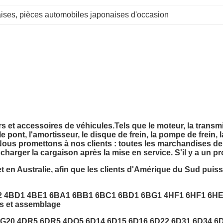
aises
, 
pièces automobiles japonaises d'occasion
rs et accessoires de véhicules.
Tels que le moteur, la transmi
 le pont, l'amortisseur, le disque de frein, la pompe de frein, 
c. Nous promettons à nos clients : toutes les marchandises d
charger la cargaison après la mise en service. S'il y a un p
n Australie, afin que les clients d'Amérique du Sud puissen
2 4BD1 4BE1 6BA1 6BB1 6BC1 6BD1 6BG1 4HF1 6HF1 6H
s et assemblage
 4G20 4DR5 6DR5 4DQ5 6D14 6D15 6D16 6D22 6D31 6D34 