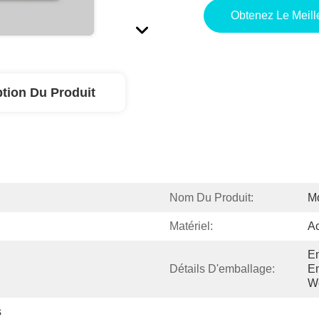
Obtenez Le Meille
ption Du Produit
Nom Du Produit:
M
Matériel:
Ac
Em
Détails D'emballage:
Em
W
s