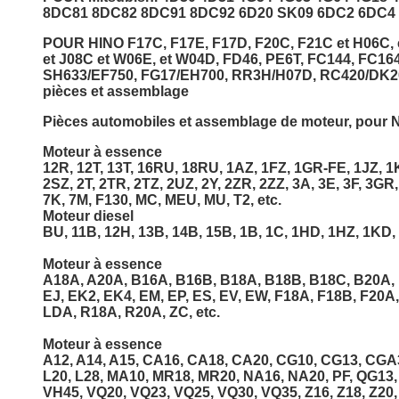
8DC81 8DC82 8DC91 8DC92 6D20 SK09 6DC2 6DC4 6
POUR HINO F17C, F17E, F17D, F20C, F21C et H06C, e
et J08C et W06E, et W04D, FD46, PE6T, FC144, FC1
SH633/EF750, FG17/EH700, RR3H/H07D, RC420/DK2
pièces et assemblage
Pièces automobiles et assemblage de moteur, pou
Moteur à essence
12R, 12T, 13T, 16RU, 18RU, 1AZ, 1FZ, 1GR-FE, 1JZ, 1K
2SZ, 2T, 2TR, 2TZ, 2UZ, 2Y, 2ZR, 2ZZ, 3A, 3E, 3F, 3GR,
7K, 7M, F130, MC, MEU, MU, T2, etc.
Moteur diesel
BU, 11B, 12H, 13B, 14B, 15B, 1B, 1C, 1HD, 1HZ, 1KD, 1
Moteur à essence
A18A, A20A, B16A, B16B, B18A, B18B, B18C, B20A, 
EJ, EK2, EK4, EM, EP, ES, EV, EW, F18A, F18B, F20A
LDA, R18A, R20A, ZC, etc.
Moteur à essence
A12, A14, A15, CA16, CA18, CA20, CG10, CG13, CGA3,
L20, L28, MA10, MR18, MR20, NA16, NA20, PF, QG13
VH45, VQ20, VQ23, VQ25, VQ30, VQ35, Z16, Z18, Z20, 