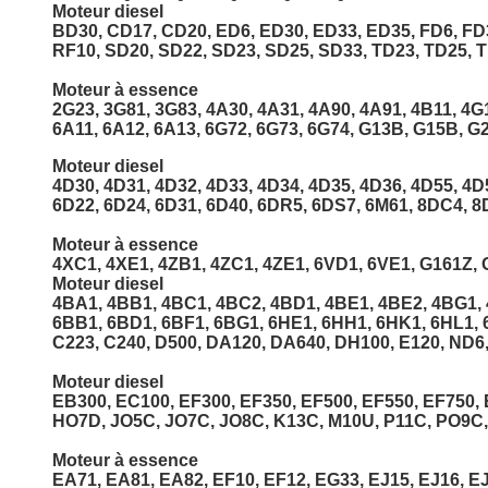
Moteur diesel
BD30, CD17, CD20, ED6, ED30, ED33, ED35, FD6, FD3
RF10, SD20, SD22, SD23, SD25, SD33, TD23, TD25, T
Moteur à essence
2G23, 3G81, 3G83, 4A30, 4A31, 4A90, 4A91, 4B11, 4G
6A11, 6A12, 6A13, 6G72, 6G73, 6G74, G13B, G15B, G
Moteur diesel
4D30, 4D31, 4D32, 4D33, 4D34, 4D35, 4D36, 4D55, 4D
6D22, 6D24, 6D31, 6D40, 6DR5, 6DS7, 6M61, 8DC4, 8
Moteur à essence
4XC1, 4XE1, 4ZB1, 4ZC1, 4ZE1, 6VD1, 6VE1, G161Z, G
Moteur diesel
4BA1, 4BB1, 4BC1, 4BC2, 4BD1, 4BE1, 4BE2, 4BG1, 4
6BB1, 6BD1, 6BF1, 6BG1, 6HE1, 6HH1, 6HK1, 6HL1, 
C223, C240, D500, DA120, DA640, DH100, E120, ND6, 
Moteur diesel
EB300, EC100, EF300, EF350, EF500, EF550, EF750,
HO7D, JO5C, JO7C, JO8C, K13C, M10U, P11C, PO9C
Moteur à essence
EA71, EA81, EA82, EF10, EF12, EG33, EJ15, EJ16, EJ