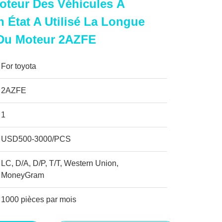
oteur Des Véhicules À
 État A Utilisé La Longue
 Du Moteur 2AZFE
For toyota
2AZFE
1
USD500-3000/PCS
LC, D/A, D/P, T/T, Western Union,
MoneyGram
1000 pièces par mois