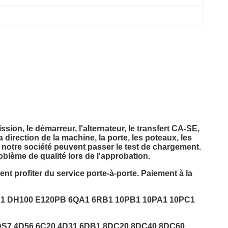
ssion, le démarreur, l'alternateur, le transfert CA-SE,
la direction de la machine, la porte, les poteaux, les
e notre société peuvent passer le test de chargement.
roblème de qualité lors de l'approbation.
t profiter du service porte-à-porte. Paiement à la
E1 DH100 E120PB 6QA1 6RB1 10PB1 10PA1 10PC1
6DS7 4D56 6C20 4D31 6DB1 8DC20 8DC40 8DC60