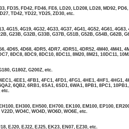
3, FD35, FD42, FD46, FE6, LD20, LD20II, LD28, MD92, PD6,
D27, TD42, YD22, YD25, ZD30, etc.
13, 4G15, 4G19, 4G32, 4G33, 4G37, 4G41, 4G52, 4G61, 4G63, 
22B, G23B, G32B, G33B, G37B, G51B, G52B, G54B, G62B, G6
56, 4D65, 4D68, 4DR5, 4DR7, 4DR51, 4DR52, 4M40, 4M41, 4M
DC7, 8DC8, 8DC9, 8DC10, 8DC11, 8M20, 8M21, 10DC11, 10M2
180, G180Z, G200Z, etc.
EC1, 4EE1, 4FB1, 4FC1, 4FD1, 4FG1, 4HE1, 4HF1, 4HG1, 4H
6QA2, 6QB2, 6RB1, 6SA1, 6SD1, 6WA1, 8PB1, 8PC1, 10PB1,
etc.
 EH100, EH300, EH500, EH700, EK100, EM100, EP100, ER200
, V22D, WO4C, WO4D, WO6D, WO6E, etc.
18, EJ20, EJ22, EJ25, EK23, EN07, EZ30, etc.