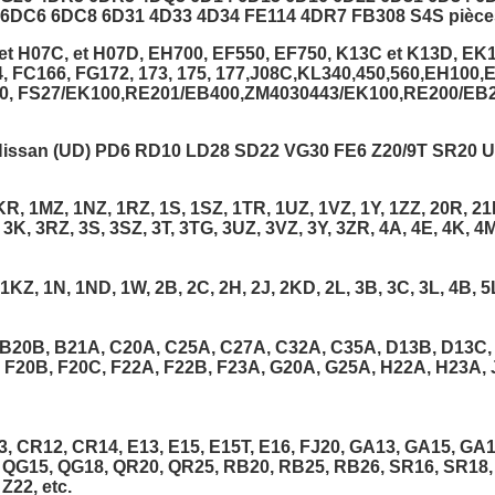
DC6 6DC8 6D31 4D33 4D34 FE114 4DR7 FB308 S4S pièces 
t H07C, et H07D, EH700, EF550, EF750, K13C et K13D, EK1
64, FC166, FG172, 173, 175, 177,J08C,KL340,450,560,EH10
0, FS27/EK100,RE201/EB400,ZM4030443/EK100,RE200/EB20
r Nissan (UD) PD6 RD10 LD28 SD22 VG30 FE6 Z20/9T SR20 
R, 1MZ, 1NZ, 1RZ, 1S, 1SZ, 1TR, 1UZ, 1VZ, 1Y, 1ZZ, 20R, 21R
 3K, 3RZ, 3S, 3SZ, 3T, 3TG, 3UZ, 3VZ, 3Y, 3ZR, 4A, 4E, 4K, 4M
KZ, 1N, 1ND, 1W, 2B, 2C, 2H, 2J, 2KD, 2L, 3B, 3C, 3L, 4B, 5
B20B, B21A, C20A, C25A, C27A, C32A, C35A, D13B, D13C,
, F20B, F20C, F22A, F22B, F23A, G20A, G25A, H22A, H23A, 
 CR12, CR14, E13, E15, E15T, E16, FJ20, GA13, GA15, GA16,
, QG15, QG18, QR20, QR25, RB20, RB25, RB26, SR16, SR18,
Z22, etc.