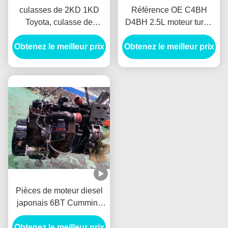
culasses de 2KD 1KD
Référence OE C4BH
Toyota, culasse de
D4BH 2.5L moteur turbo
moteur de Toyota Hilux
diesel Long Block Adapté
Obtenez le meilleur prix
2,5 D4D (2KD)
Obtenez le meilleur prix
Pour Hyundai H1 KIA
Bongo JAC
Pièces de moteur diesel
japonais 6BT Cummins
bloc long pour camion,
Obtenez le meilleur prix
bus, générateur