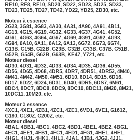
RE10, RF8, RF10, SD20, SD22, SD23, SD25, SD33,
TD23, TD25, TD27, TD42, YD22, YD25, ZD30, etc.
Moteur à essence
2G23, 3G81, 3G83, 4A30, 4A31, 4A90, 4A91, 4B11,
4G13, 4G15, 4G19, 4G32, 4G33, 4G37, 4G41, 4G52,
4G61, 4G63, 4G64, 4G67, 4G69, 4G91, 4G92, 4G93,
4G94, 6A10, 6A11, 6A12, 6A13, 6G72, 6G73, 6G74,
G13B, G15B, G22B, G23B, G32B, G33B, G37B, G51B,
G52B, G54B, G62B, G63B, KE47, Y721, etc.
Moteur diesel
4D30, 4D31, 4D32, 4D33, 4D34, 4D35, 4D36, 4D55,
4D56, 4D65, 4D68, 4DR5, 4DR7, 4DR51, 4DR52, 4M40,
4M41, 4M42, 4M50, 4M51, 6D10, 6D14, 6D15, 6D16,
6D17, 6D22, 6D24, 6D31, 6D40, 6DR5, 6DS7, 6M61,
8DC4, 8DC7, 8DC8, 8DC9, 8DC10, 8DC11, 8M20, 8M21,
10DC11, 10M20, etc.
Moteur à essence
4XC1, 4XE1, 4ZB1, 4ZC1, 4ZE1, 6VD1, 6VE1, G161Z,
G180, G180Z, G200Z, etc.
Moteur diesel
4BA1, 4BB1, 4BC1, 4BC2, 4BD1, 4BE1, 4BE2, 4BG1,
4EC1, 4EE1, 4FB1, 4FC1, 4FD1, 4FG1, 4HE1, 4HF1,
4HG1, 4HJ1, 4HK1, 4HL1, 4JA1, 4JB1, 4JG2, 4JJ1,