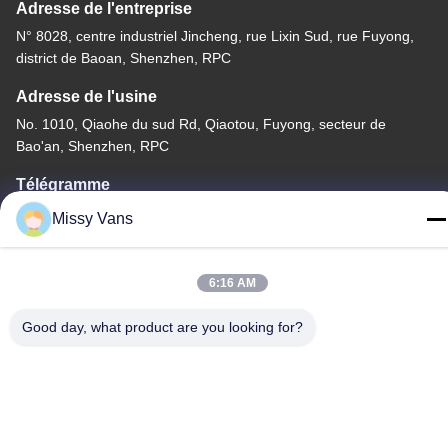
Adresse de l'entreprise
N° 8028, centre industriel Jincheng, rue Lixin Sud, rue Fuyong,
district de Baoan, Shenzhen, RPC
Adresse de l'usine
No. 1010, Qiaohe du sud Rd, Qiaotou, Fuyong, secteur de
Bao'an, Shenzhen, RPC
Télégramme
+86-185-7643-6547
Missy Vans
6:16 AM
Good day, what product are you looking for?
Chine Bonne qualité Pièces de moteur japonaises Le fournisseur.
-2026 SHENZHEN TWOO AUTO INDUSTRIAL LTD Tous les
droits réservés.
Politique de confidentialité
|
Plan du site