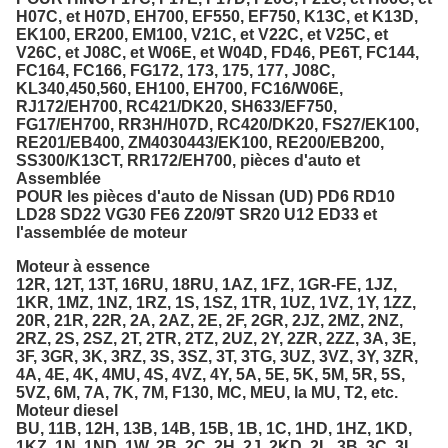
H07C, et H07D, EH700, EF550, EF750, K13C, et K13D,
EK100, ER200, EM100, V21C, et V22C, et V25C, et
V26C, et J08C, et W06E, et W04D, FD46, PE6T, FC144,
FC164, FC166, FG172, 173, 175, 177, J08C,
KL340,450,560, EH100, EH700, FC16/W06E,
RJ172/EH700, RC421/DK20, SH633/EF750,
FG17/EH700, RR3H/H07D, RC420/DK20, FS27/EK100,
RE201/EB400, ZM4030443/EK100, RE200/EB200,
SS300/K13CT, RR172/EH700, pièces d'auto et
Assemblée
POUR les pièces d'auto de Nissan (UD) PD6 RD10
LD28 SD22 VG30 FE6 Z20/9T SR20 U12 ED33 et
l'assemblée de moteur
Moteur à essence
12R, 12T, 13T, 16RU, 18RU, 1AZ, 1FZ, 1GR-FE, 1JZ,
1KR, 1MZ, 1NZ, 1RZ, 1S, 1SZ, 1TR, 1UZ, 1VZ, 1Y, 1ZZ,
20R, 21R, 22R, 2A, 2AZ, 2E, 2F, 2GR, 2JZ, 2MZ, 2NZ,
2RZ, 2S, 2SZ, 2T, 2TR, 2TZ, 2UZ, 2Y, 2ZR, 2ZZ, 3A, 3E,
3F, 3GR, 3K, 3RZ, 3S, 3SZ, 3T, 3TG, 3UZ, 3VZ, 3Y, 3ZR,
4A, 4E, 4K, 4MU, 4S, 4VZ, 4Y, 5A, 5E, 5K, 5M, 5R, 5S,
5VZ, 6M, 7A, 7K, 7M, F130, MC, MEU, la MU, T2, etc.
Moteur diesel
BU, 11B, 12H, 13B, 14B, 15B, 1B, 1C, 1HD, 1HZ, 1KD,
1KZ, 1N, 1ND, 1W, 2B, 2C, 2H, 2J, 2KD, 2L, 3B, 3C, 3L,