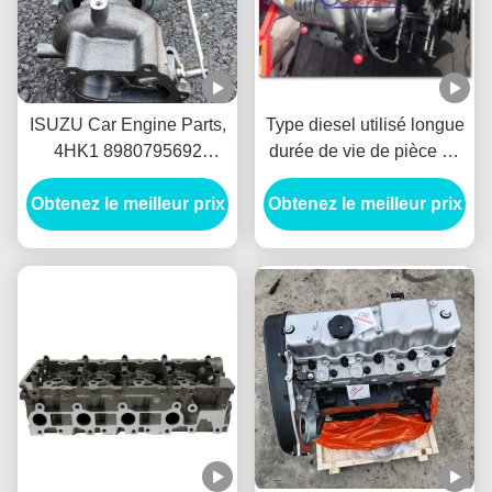
ISUZU Car Engine Parts,
Type diesel utilisé longue
4HK1 8980795692
durée de vie de pièce de
turbocompresseur du
moteur de véhicule de
Obtenez le meilleur prix
moteur diesel IHI 4HK1-
Obtenez le meilleur prix
1HD 1HDFT de matériel
TC pour Isuzu
solide