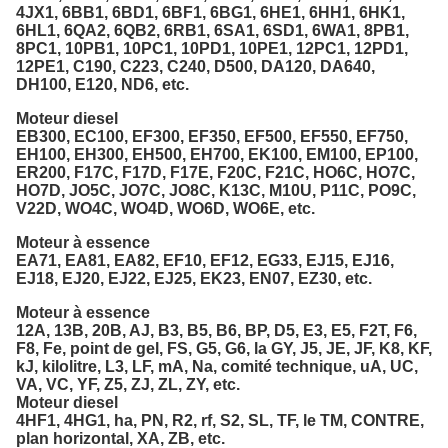
4JX1, 6BB1, 6BD1, 6BF1, 6BG1, 6HE1, 6HH1, 6HK1,
6HL1, 6QA2, 6QB2, 6RB1, 6SA1, 6SD1, 6WA1, 8PB1,
8PC1, 10PB1, 10PC1, 10PD1, 10PE1, 12PC1, 12PD1,
12PE1, C190, C223, C240, D500, DA120, DA640,
DH100, E120, ND6, etc.
Moteur diesel
EB300, EC100, EF300, EF350, EF500, EF550, EF750,
EH100, EH300, EH500, EH700, EK100, EM100, EP100,
ER200, F17C, F17D, F17E, F20C, F21C, HO6C, HO7C,
HO7D, JO5C, JO7C, JO8C, K13C, M10U, P11C, PO9C,
V22D, WO4C, WO4D, WO6D, WO6E, etc.
Moteur à essence
EA71, EA81, EA82, EF10, EF12, EG33, EJ15, EJ16,
EJ18, EJ20, EJ22, EJ25, EK23, EN07, EZ30, etc.
Moteur à essence
12A, 13B, 20B, AJ, B3, B5, B6, BP, D5, E3, E5, F2T, F6,
F8, Fe, point de gel, FS, G5, G6, la GY, J5, JE, JF, K8, KF,
kJ, kilolitre, L3, LF, mA, Na, comité technique, uA, UC,
VA, VC, YF, Z5, ZJ, ZL, ZY, etc.
Moteur diesel
4HF1, 4HG1, ha, PN, R2, rf, S2, SL, TF, le TM, CONTRE,
plan horizontal, XA, ZB, etc.