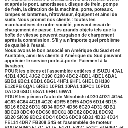
et après le pont, amortisseur, disque de frein, pompe
de frein, la direction de la machine, porte, poteaux,
lampes et lanternes, rétroviseur, équipent et ainsi de
suite. Nous promet nos clients : toutes les
marchandises de notre société, peuvent essai de
chargement de passé. Les grands objets tels que la
boîte de vitesse peuvent cargaison de chargement
après la commission. S'il y a n'importe quel problème
de qualité à l'essai.
Nous avons le bon associé en Amérique du Sud et en
Australie, ainsi les clients d'Amérique du Sud peuvent
apprécier le service porte-à-porte. Paiement à la
livraison.
POUR les pièces et l'assemblée entières d'ISUZU 4JA1
4JB1 4JG1 4JG2 C190 C200 4BC2 4BD1 4BE1 6BA1
6BB1 6BC1 6BD1 6BG1 4HF1 6HF1 6HE1 DH100
E120PB 6QA1 6RB1 10PB1 10PA1 10PC1 10PD1
DA120 6SD1 6SA1 6HH1 6WA1
POUR les pièces d'auto de Mitsubishi 4D30 4D31 4G54
4G63 4G64 4G18 4G20 4DR5 6DR5 4DQ5 6D14 6D15
6D16 6D22 6D31 6D34 6DS7 4D56 6C20 4D31 6DB1
8DC20 8DC40 8DC60 8DC81 8DC82 8DC91 8DC92
6D20 SK09 6DC2 6DC4 6DC6 6DC8 6D31 4D33 4D34
FE114 4DR7 FB308 S4S et l'assemblée de moteur
POUR HINO F17C, F17E, F17D, F20C, F21C, et H06C, et