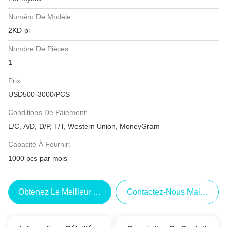
Numéro De Modèle:
2KD-pi
Nombre De Pièces:
1
Prix:
USD500-3000/PCS
Conditions De Paiement:
L/C, A/D, D/P, T/T, Western Union, MoneyGram
Capacité À Fournir:
1000 pcs par mois
Obtenez Le Meilleur Prix
Contactez-Nous Maintenant