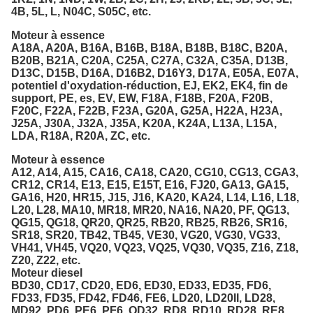
4B, 5L, L, N04C, S05C, etc.
Moteur à essence
A18A, A20A, B16A, B16B, B18A, B18B, B18C, B20A,
B20B, B21A, C20A, C25A, C27A, C32A, C35A, D13B,
D13C, D15B, D16A, D16B2, D16Y3, D17A, E05A, E07A,
potentiel d'oxydation-réduction, EJ, EK2, EK4, fin de
support, PE, es, EV, EW, F18A, F18B, F20A, F20B,
F20C, F22A, F22B, F23A, G20A, G25A, H22A, H23A,
J25A, J30A, J32A, J35A, K20A, K24A, L13A, L15A,
LDA, R18A, R20A, ZC, etc.
Moteur à essence
A12, A14, A15, CA16, CA18, CA20, CG10, CG13, CGA3,
CR12, CR14, E13, E15, E15T, E16, FJ20, GA13, GA15,
GA16, H20, HR15, J15, J16, KA20, KA24, L14, L16, L18,
L20, L28, MA10, MR18, MR20, NA16, NA20, PF, QG13,
QG15, QG18, QR20, QR25, RB20, RB25, RB26, SR16,
SR18, SR20, TB42, TB45, VE30, VG20, VG30, VG33,
VH41, VH45, VQ20, VQ23, VQ25, VQ30, VQ35, Z16, Z18,
Z20, Z22, etc.
Moteur diesel
BD30, CD17, CD20, ED6, ED30, ED33, ED35, FD6,
FD33, FD35, FD42, FD46, FE6, LD20, LD20II, LD28,
MD92, PD6, PE6, PF6, QD32, RD8, RD10, RD28, RE8,